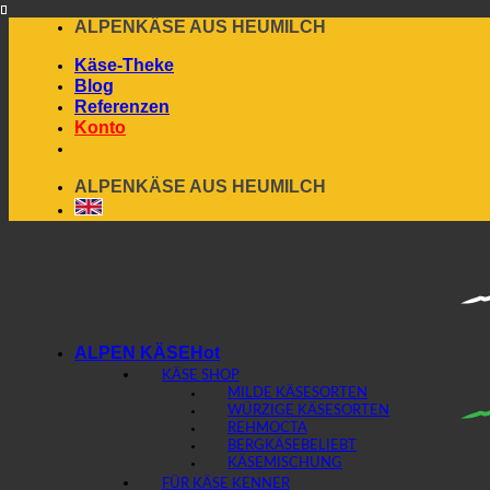
Skip
ALPENKÄSE AUS HEUMILCH
to
Käse-Theke
content
Blog
Referenzen
Konto
ALPENKÄSE AUS HEUMILCH
ALPEN KÄSE
KÄSE SHOP
MILDE KÄSESORTEN
WÜRZIGE KÄSESORTEN
REHMOCTA
BERGKÄSE
KÄSEMISCHUNG
FÜR KÄSE KENNER