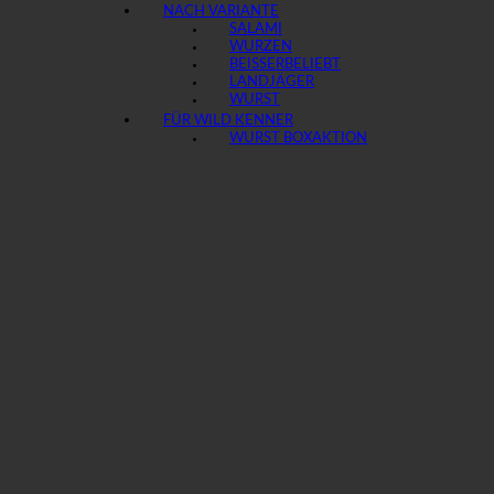
NACH VARIANTE
SALAMI
WURZEN
BEISSER
LANDJÄGER
WURST
FÜR WILD KENNER
WURST BOX