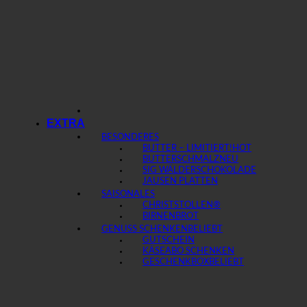
EXTRA
BESONDERES
BUTTER – LIMITIERT!
BUTTERSCHMALZ
SIG WÄLDERSCHOKOLADE
JAUSEN PLATTEN
SAISONALES
CHRISTSTOLLEN®
BIRNENBROT
GENUSS SCHENKEN
GUTSCHEIN
KÄSEABO SCHENKEN
GESCHENKBOX