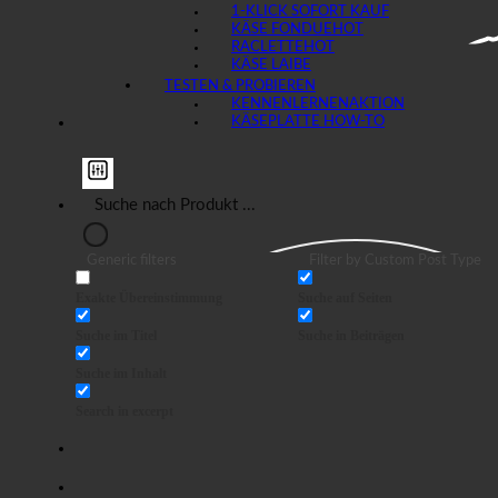
1-KLICK SOFORT KAUF
KÄSE FONDUE
RACLETTE
KÄSE LAIBE
TESTEN & PROBIEREN
KENNENLERNEN
KÄSEPLATTE HOW-TO
Generic filters
Filter by Custom Post Type
Exakte Übereinstimmung
Suche auf Seiten
Suche im Titel
Suche in Beiträgen
Suche im Inhalt
Search in excerpt