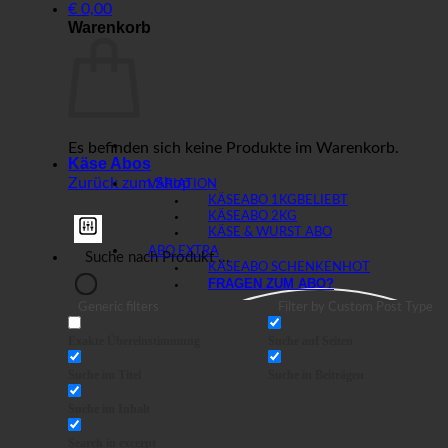
€
0,00
Warenkorb
Es befinden sich keine Produkte im Warenkorb.
Käse Abos
Zurück zum Shop
VARIATION
KÄSEABO 1KG
KÄSEABO 2KG
KÄSE & WURST ABO
ABO EXTRA
KÄSEABO SCHENKEN
FRAGEN ZUM ABO?
Generic filters
Filter by Custom Post Type
Exakte Übereinstimmung
Suche auf Seiten
Suche im Titel
Suche in Beiträgen
Suche im Inhalt
Search in excerpt