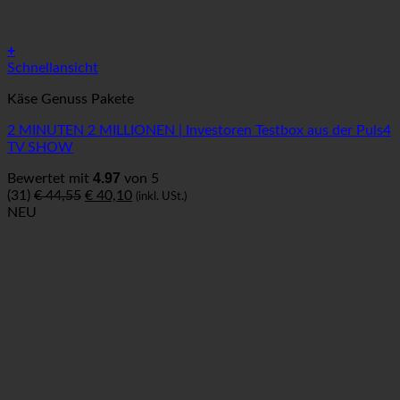
+
Schnellansicht
Käse Genuss Pakete
2 MINUTEN 2 MILLIONEN | Investoren Testbox aus der Puls4
TV SHOW
4.97
Bewertet mit
von 5
Ursprünglicher
Aktueller
(31)
€
44,55
€
40,10
(inkl. USt.)
Preis
Preis
NEU
war:
ist:
€ 44,55
€ 40,10.