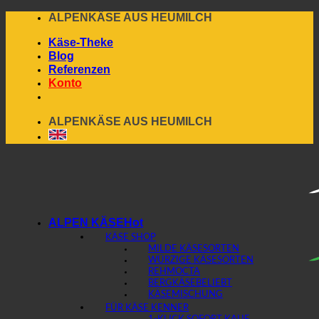
Skip
ALPENKÄSE AUS HEUMILCH
to
Käse-Theke
content
Blog
Referenzen
Konto
ALPENKÄSE AUS HEUMILCH
ALPEN KÄSE
KÄSE SHOP
MILDE KÄSESORTEN
WÜRZIGE KÄSESORTEN
REHMOCTA
BERGKÄSE
KÄSEMISCHUNG
FÜR KÄSE KENNER