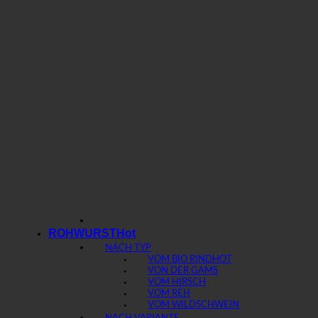
ROHWURST
NACH TYP
VOM BIO RIND
VON DER GAMS
VOM HIRSCH
VOM REH
VOM WILDSCHWEIN