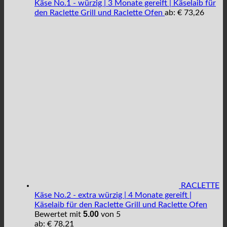
Käse No.1 - würzig | 3 Monate gereift | Käselaib für
den Raclette Grill und Raclette Ofen
ab:
€
73,26
RACLETTE
Käse No.2 - extra würzig | 4 Monate gereift |
Käselaib für den Raclette Grill und Raclette Ofen
5.00
Bewertet mit
von 5
ab:
€
78,21