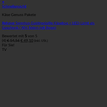
+
Schnellansicht
Käse Genuss Pakete
Rehmer Sennhus Goldmedaille Käsebox + LED-Licht als
Geschenk | Wir feiern mit Ihnen!
5
Bewertet mit
von 5
Ursprünglicher
Aktueller
(4)
€
54,56
€
49,10
(inkl. USt.)
Preis
Preis
Für Sie!
war:
ist:
TV
€ 54,56
€ 49,10.