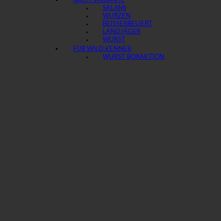
NACH VARIANTE
SALAMI
WURZEN
BEISSER
LANDJÄGER
WURST
FÜR WILD KENNER
WURST BOX