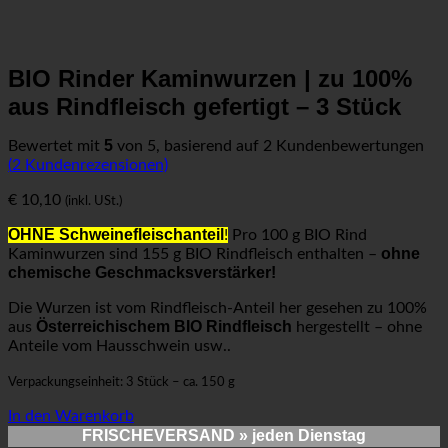
BIO Rinder Kaminwurzen | zu 100%
aus Rindfleisch gefertigt – 3 Stück
5
Bewertet mit
von 5, basierend auf
2
Kundenbewertungen
(
2
Kundenrezensionen)
€
10,10
(inkl. USt.)
OHNE Schweinefleischanteil
!
Pro 100 g BIO Rind
ohne
Kaminwurzen sind 155 g BIO Rindfleisch enthalten –
chemische Geschmacksverstärker!
Die Wurzen ist vom Rindfleisch-Anteil her gesehen zu 100%
Österreichischem BIO Rindfleisch
aus
hergestellt – ohne
Anteile vom Hausschwein usw..
Verpackungseinheit: 3 Stück – ca. 150 g
In den Warenkorb
FRISCHEVERSAND
» jeden Dienstag