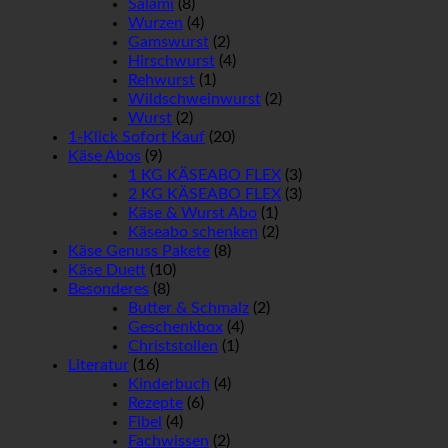
Salami
(8)
Wurzen
(4)
Gamswurst
(2)
Hirschwurst
(4)
Rehwurst
(1)
Wildschweinwurst
(2)
Wurst
(2)
1-Klick Sofort Kauf
(20)
Käse Abos
(9)
1 KG KÄSEABO FLEX
(3)
2 KG KÄSEABO FLEX
(3)
Käse & Wurst Abo
(1)
Käseabo schenken
(2)
Käse Genuss Pakete
(8)
Käse Duett
(10)
Besonderes
(8)
Butter & Schmalz
(2)
Geschenkbox
(4)
Christstollen
(1)
Literatur
(16)
Kinderbuch
(4)
Rezepte
(6)
Fibel
(4)
Fachwissen
(2)