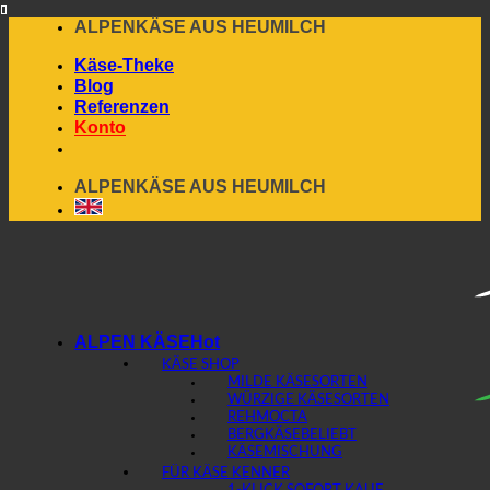
Skip
ALPENKÄSE AUS HEUMILCH
to
Käse-Theke
content
Blog
Referenzen
Konto
ALPENKÄSE AUS HEUMILCH
ALPEN KÄSE
KÄSE SHOP
MILDE KÄSESORTEN
WÜRZIGE KÄSESORTEN
REHMOCTA
BERGKÄSE
KÄSEMISCHUNG
FÜR KÄSE KENNER