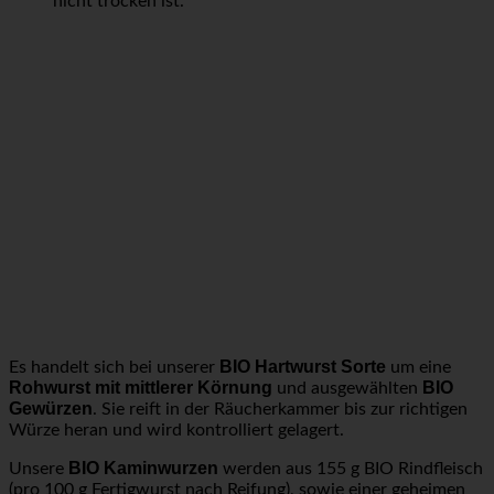
nicht trocken ist.
BIO Hartwurst Sorte
Es handelt sich bei unserer
um eine
Rohwurst mit mittlerer Körnung
BIO
und ausgewählten
Gewürzen
. Sie reift in der Räucherkammer bis zur richtigen
Würze heran und wird kontrolliert gelagert.
BIO Kaminwurzen
Unsere
werden aus 155 g BIO Rindfleisch
(pro 100 g Fertigwurst nach Reifung), sowie einer geheimen