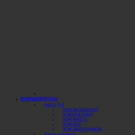
ROHWURST
NACH TYP
VOM BIO RIND
VON DER GAMS
VOM HIRSCH
VOM REH
VOM WILDSCHWEIN