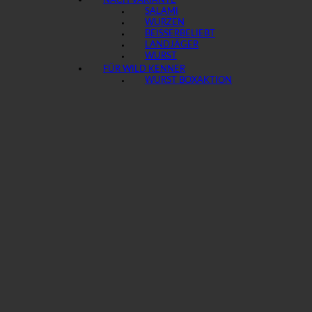
NACH VARIANTE
SALAMI
WURZEN
BEISSER
LANDJÄGER
WURST
FÜR WILD KENNER
WURST BOX