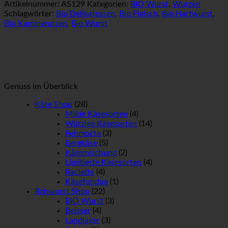
Artikelnummer:
AS129
Kategorien:
BIO Wurst
,
Wurzen
Schlagwörter:
Bio Delikatessen
,
Bio Fleisch
,
Bio Hartwurst
,
Bio Kaminwurzen
,
Bio Wurst
Genuss im Überblick
Käse Shop
(28)
Milde Käsesorten
(4)
Würzige Käsesorten
(14)
Rehmocta
(3)
Bergkäse
(5)
Käsemischung
(2)
Limitierte Käsesorten
(4)
Raclette
(4)
Käsefondue
(1)
Rohwurst Shop
(22)
BIO Wurst
(3)
Beisser
(4)
Landjäger
(3)