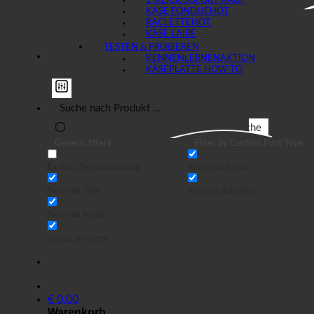
1-KLICK SOFORT KAUF
KÄSE FONDUE
RACLETTE
KÄSE LAIBE
TESTEN & PROBIEREN
KENNENLERNEN
KÄSEPLATTE HOW-TO
Suche
Generic filters
Filter by Custom Post Type
Exakte Übereinstimmung
Suche auf Seiten
Suche im Titel
Suche in Beiträgen
Suche im Inhalt
Search in excerpt
€
0,00
Warenkorb