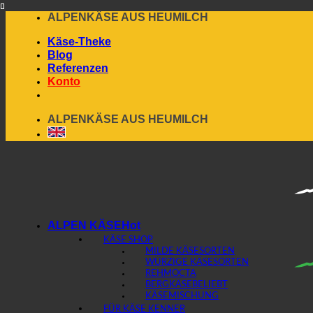
Skip
ALPENKÄSE AUS HEUMILCH
to
Käse-Theke
content
Blog
Referenzen
Konto
ALPENKÄSE AUS HEUMILCH
ALPEN KÄSE
KÄSE SHOP
MILDE KÄSESORTEN
WÜRZIGE KÄSESORTEN
REHMOCTA
BERGKÄSE
KÄSEMISCHUNG
FÜR KÄSE KENNER