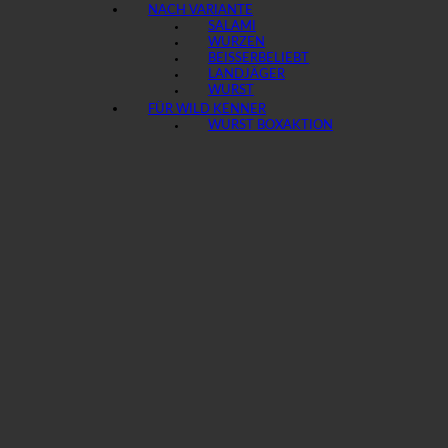
NACH VARIANTE
SALAMI
WURZEN
BEISSER
LANDJÄGER
WURST
FÜR WILD KENNER
WURST BOX