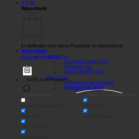
€
0,00
Warenkorb
Es befinden sich keine Produkte im Warenkorb.
Käse Abos
Zurück zum Shop
VARIATION
KÄSEABO 1KG
KÄSEABO 2KG
KÄSE & WURST ABO
ABO EXTRA
KÄSEABO SCHENKEN
FRAGEN ZUM ABO?
Generic filters
Filter by Custom Post Type
Exakte Übereinstimmung
Suche auf Seiten
Suche im Titel
Suche in Beiträgen
Suche im Inhalt
Search in excerpt