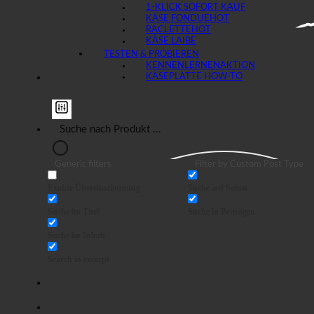
1-KLICK SOFORT KAUF
KÄSE FONDUE
RACLETTE
KÄSE LAIBE
TESTEN & PROBIEREN
KENNENLERNEN
KÄSEPLATTE HOW-TO
Generic filters
Filter by Custom Post Type
Exakte Übereinstimmung
Suche auf Seiten
Suche im Titel
Suche in Beiträgen
Suche im Inhalt
Search in excerpt