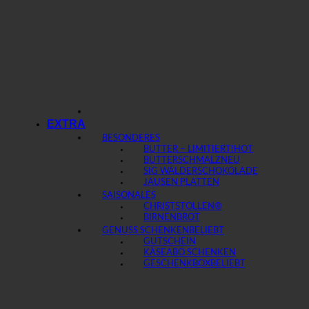
EXTRA
BESONDERES
BUTTER – LIMITIERT!
BUTTERSCHMALZ
SIG WÄLDERSCHOKOLADE
JAUSEN PLATTEN
SAISONALES
CHRISTSTOLLEN®
BIRNENBROT
GENUSS SCHENKEN
GUTSCHEIN
KÄSEABO SCHENKEN
GESCHENKBOX