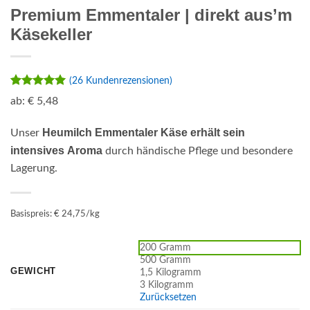
Premium Emmentaler | direkt aus’m
Käsekeller
(
26
Kundenrezensionen)
Bewertet
26
ab:
€
5,48
mit
4.92
von 5,
basierend
Heumilch Emmentaler Käse erhält sein
Unser
auf
intensives Aroma
durch händische Pflege und besondere
Kundenbewertungen
Lagerung.
Basispreis: € 24,75/kg
200 Gramm
500 Gramm
GEWICHT
1,5 Kilogramm
3 Kilogramm
Zurücksetzen