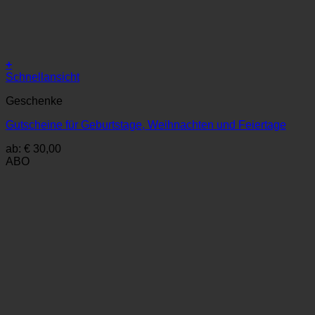
+
Dieses
Schnellansicht
Produkt
Geschenke
weist
mehrere
Gutscheine für Geburtstage, Weihnachten und Feiertage
Varianten
auf.
ab:
€
30,00
Die
ABO
Optionen
können
auf
der
Produktseite
gewählt
werden