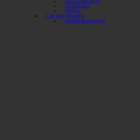
BEISSER
LANDJÄGER
WURST
FÜR WILD KENNER
WURST BOX