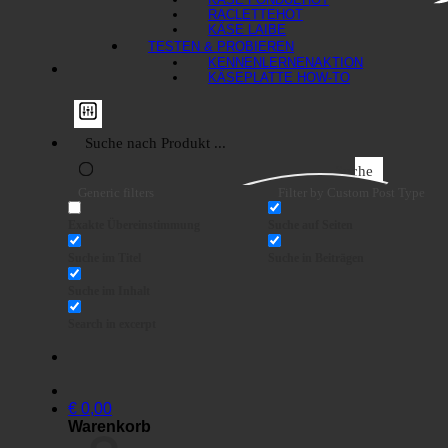
RACLETTE
KÄSE LAIBE
TESTEN & PROBIEREN
KENNENLERNEN
KÄSEPLATTE HOW-TO
Suche
Generic filters
Filter by Custom Post Type
Exakte Übereinstimmung
Suche auf Seiten
Suche im Titel
Suche in Beiträgen
Suche im Inhalt
Search in excerpt
€
0,00
Warenkorb