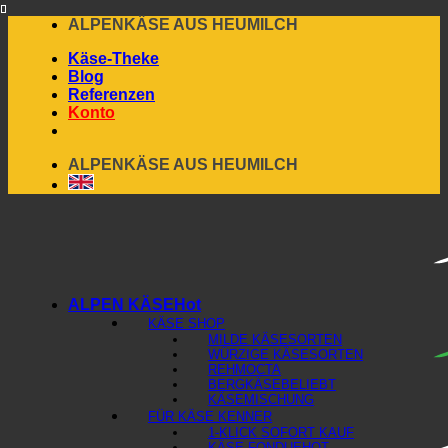
Skip
ALPENKÄSE AUS HEUMILCH
to
Käse-Theke
content
Blog
Referenzen
Konto
ALPENKÄSE AUS HEUMILCH
ALPEN KÄSE
KÄSE SHOP
MILDE KÄSESORTEN
WÜRZIGE KÄSESORTEN
REHMOCTA
BERGKÄSE
KÄSEMISCHUNG
FÜR KÄSE KENNER
1-KLICK SOFORT KAUF
KÄSE FONDUE