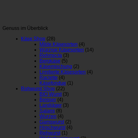
Genuss im Überblick
Käse Shop
(28)
Milde Käsesorten
(4)
Würzige Käsesorten
(14)
Rehmocta
(3)
Bergkäse
(5)
Käsemischung
(2)
Limitierte Käsesorten
(4)
Raclette
(4)
Käsefondue
(1)
Rohwurst Shop
(22)
BIO Wurst
(3)
Beisser
(4)
Landjäger
(3)
Salami
(8)
Wurzen
(4)
Gamswurst
(2)
Hirschwurst
(4)
Rehwurst
(1)