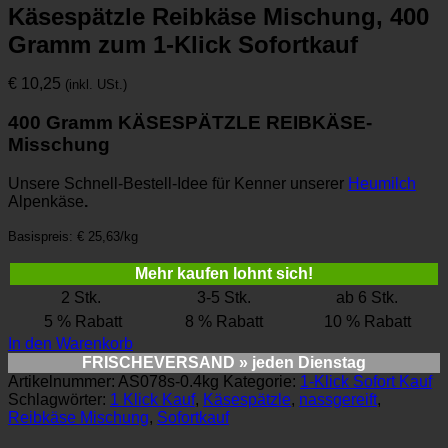
Käsespätzle Reibkäse Mischung, 400
Gramm zum 1-Klick Sofortkauf
€
10,25
(inkl. USt.)
400 Gramm KÄSESPÄTZLE REIBKÄSE-
Misschung
Unsere Schnell-Bestell-Idee für Kenner unserer
Heumilch
Alpenkäse
.
Basispreis: € 25,63/kg
Mehr kaufen lohnt sich!
2 Stk.
3-5 Stk.
ab 6 Stk.
5 % Rabatt
8 % Rabatt
10 % Rabatt
In den Warenkorb
FRISCHEVERSAND
» jeden Dienstag
Artikelnummer:
AS078s-0.4kg
Kategorie:
1-Klick Sofort Kauf
Schlagwörter:
1 Klick Kauf
,
Käsespätzle
,
nassgereift
,
Reibkäse Mischung
,
Sofortkauf