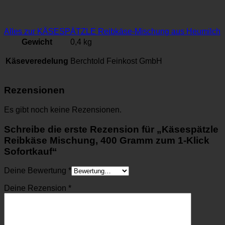
Alles zur KÄSESPÄTZLE Reibkäse-Mischung aus Heumilch
Gewicht
0,4 kg
Käseveredelung
Berchtold Feinkost GmbH
Rezensionen
Es gibt noch keine Rezensionen.
Schreibe die erste Rezension für „Käsespätzle
Reibkäse Mischung, 400 Gramm zum 1-Klick
Sofortkauf“
Deine Bewertung
*
Deine Rezension
*