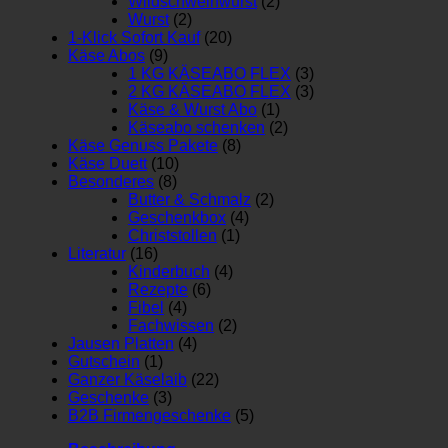
Wildschweinwurst
(2)
Wurst
(2)
1-Klick Sofort Kauf
(20)
Käse Abos
(9)
1 KG KÄSEABO FLEX
(3)
2 KG KÄSEABO FLEX
(3)
Käse & Wurst Abo
(1)
Käseabo schenken
(2)
Käse Genuss Pakete
(8)
Käse Duett
(10)
Besonderes
(8)
Butter & Schmalz
(2)
Geschenkbox
(4)
Christstollen
(1)
Literatur
(16)
Kinderbuch
(4)
Rezepte
(6)
Fibel
(4)
Fachwissen
(2)
Jausen Platten
(4)
Gutschein
(1)
Ganzer Käselaib
(22)
Geschenke
(3)
B2B Firmengeschenke
(5)