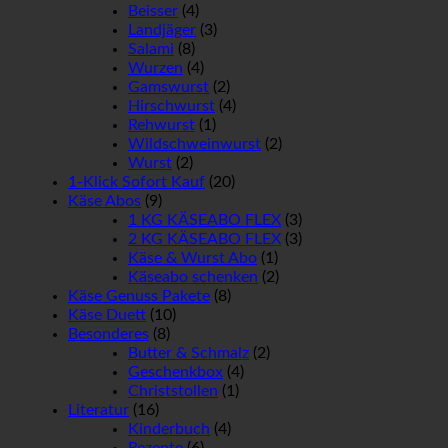
Beisser
(4)
Landjäger
(3)
Salami
(8)
Wurzen
(4)
Gamswurst
(2)
Hirschwurst
(4)
Rehwurst
(1)
Wildschweinwurst
(2)
Wurst
(2)
1-Klick Sofort Kauf
(20)
Käse Abos
(9)
1 KG KÄSEABO FLEX
(3)
2 KG KÄSEABO FLEX
(3)
Käse & Wurst Abo
(1)
Käseabo schenken
(2)
Käse Genuss Pakete
(8)
Käse Duett
(10)
Besonderes
(8)
Butter & Schmalz
(2)
Geschenkbox
(4)
Christstollen
(1)
Literatur
(16)
Kinderbuch
(4)