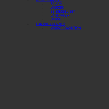
NACH VARIANTE
SALAMI
WURZEN
BEISSER
LANDJÄGER
WURST
FÜR WILD KENNER
WURST BOX