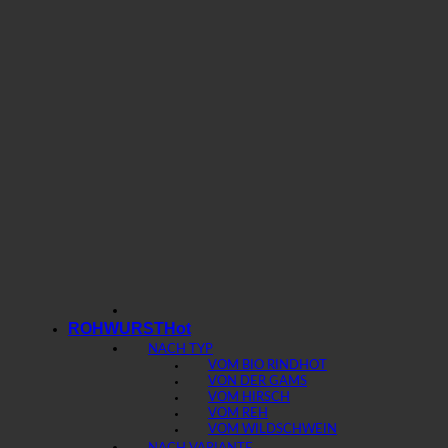
ROHWURST
NACH TYP
VOM BIO RIND
VON DER GAMS
VOM HIRSCH
VOM REH
VOM WILDSCHWEIN