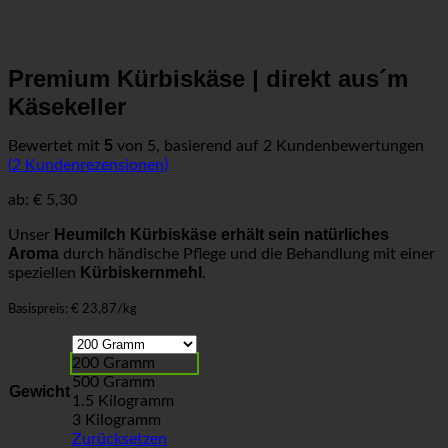
Premium Kürbiskäse | direkt aus´m
Käsekeller
5
Bewertet mit
von 5, basierend auf
2
Kundenbewertungen
(
2
Kundenrezensionen)
ab:
€
5,30
Heumilch Kürbiskäse erhält sein natürliches
Unser
Aroma
durch händische Pflege und die Behandlung mit einer
Kürbiskernmehl
speziellen
.
Basispreis: € 23,87/kg
200 Gramm
500 Gramm
Gewicht
1.5 Kilogramm
3 Kilogramm
Zurücksetzen