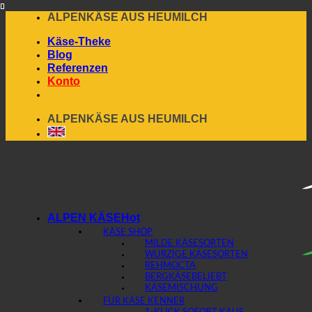
Skip
ALPENKÄSE AUS HEUMILCH
to
Käse-Theke
content
Blog
Referenzen
Konto
ALPENKÄSE AUS HEUMILCH
ALPEN KÄSE
KÄSE SHOP
MILDE KÄSESORTEN
WÜRZIGE KÄSESORTEN
REHMOCTA
BERGKÄSE
KÄSEMISCHUNG
FÜR KÄSE KENNER