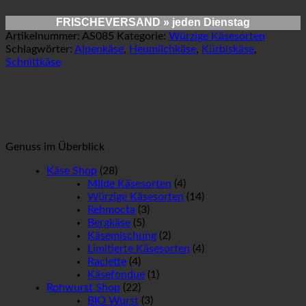
FRISCHEVERSAND
» jeden Dienstag
Artikelnummer:
AS085
Kategorie:
Würzige Käsesorten
Schlagwörter:
Alpenkäse
,
Heumilchkäse
,
Kürbiskäse
,
Schnittkäse
Genuss im Überblick
Käse Shop
(28)
Milde Käsesorten
(4)
Würzige Käsesorten
(14)
Rehmocta
(3)
Bergkäse
(5)
Käsemischung
(2)
Limitierte Käsesorten
(4)
Raclette
(4)
Käsefondue
(1)
Rohwurst Shop
(22)
BIO Wurst
(3)