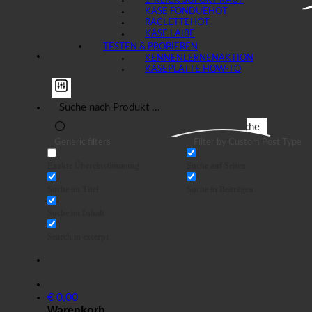
1-KLICK SOFORT KAUF
KÄSE FONDUE
RACLETTE
KÄSE LAIBE
TESTEN & PROBIEREN
KENNENLERNEN
KÄSEPLATTE HOW-TO
Suche
Generic filters
Filter by Custom Post Type
Exakte Übereinstimmung
Suche auf Seiten
Suche im Titel
Suche in Beiträgen
Suche im Inhalt
Search in excerpt
€
0,00
Warenkorb