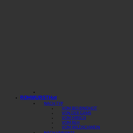
ROHWURST
NACH TYP
VOM BIO RIND
VON DER GAMS
VOM HIRSCH
VOM REH
VOM WILDSCHWEIN