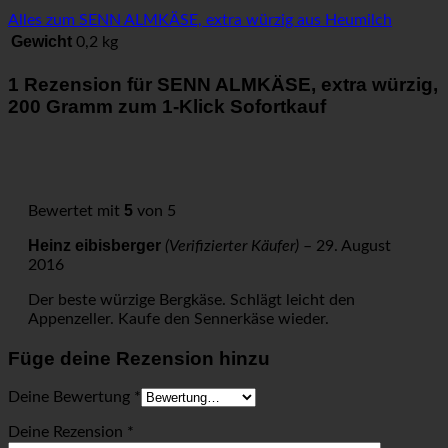
Alles zum SENN ALMKÄSE, extra würzig aus Heumilch
Gewicht
0,2 kg
1 Rezension für
SENN ALMKÄSE, extra würzig,
200 Gramm zum 1-Klick Sofortkauf
5
Bewertet mit
von 5
Heinz eibisberger
(Verifizierter Käufer)
–
29. August
2016
Der beste würzige Bergkäse. Schlägt leicht den
Appenzeller. Kaufe den Sennerkäse wieder.
Füge deine Rezension hinzu
Deine Bewertung
*
Deine Rezension
*