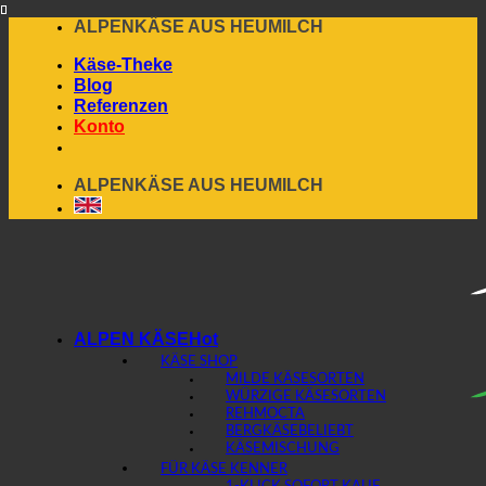
Skip
ALPENKÄSE AUS HEUMILCH
to
Käse-Theke
content
Blog
Referenzen
Konto
ALPENKÄSE AUS HEUMILCH
ALPEN KÄSE
KÄSE SHOP
MILDE KÄSESORTEN
WÜRZIGE KÄSESORTEN
REHMOCTA
BERGKÄSE
KÄSEMISCHUNG
FÜR KÄSE KENNER