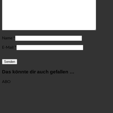
Name
*
E-Mail
*
Das könnte dir auch gefallen …
ABO