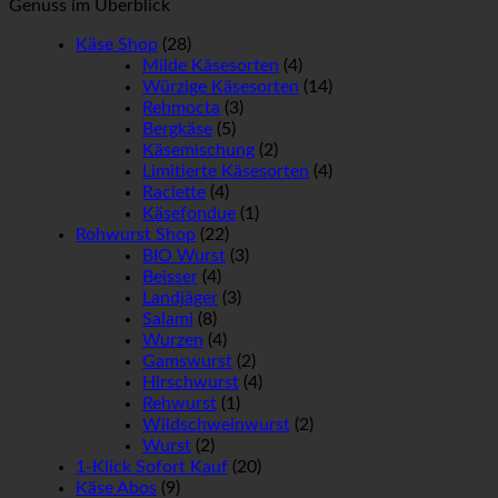
Genuss im Überblick
Käse Shop
(28)
Milde Käsesorten
(4)
Würzige Käsesorten
(14)
Rehmocta
(3)
Bergkäse
(5)
Käsemischung
(2)
Limitierte Käsesorten
(4)
Raclette
(4)
Käsefondue
(1)
Rohwurst Shop
(22)
BIO Wurst
(3)
Beisser
(4)
Landjäger
(3)
Salami
(8)
Wurzen
(4)
Gamswurst
(2)
Hirschwurst
(4)
Rehwurst
(1)
Wildschweinwurst
(2)
Wurst
(2)
1-Klick Sofort Kauf
(20)
Käse Abos
(9)