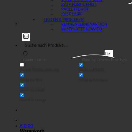
1-KLICK SOFORT KAUF
KÄSE FONDUE
RACLETTE
KÄSE LAIBE
TESTEN & PROBIEREN
KENNENLERNEN
KÄSEPLATTE HOW-TO
Suche
Generic filters
Filter by Custom Post Type
Exakte Übereinstimmung
Suche auf Seiten
Suche im Titel
Suche in Beiträgen
Suche im Inhalt
Search in excerpt
€
0,00
Warenkorb