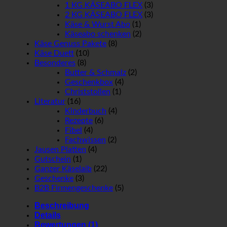
1 KG KÄSEABO FLEX
(3)
2 KG KÄSEABO FLEX
(3)
Käse & Wurst Abo
(1)
Käseabo schenken
(2)
Käse Genuss Pakete
(8)
Käse Duett
(10)
Besonderes
(8)
Butter & Schmalz
(2)
Geschenkbox
(4)
Christstollen
(1)
Literatur
(16)
Kinderbuch
(4)
Rezepte
(6)
Fibel
(4)
Fachwissen
(2)
Jausen Platten
(4)
Gutschein
(1)
Ganzer Käselaib
(22)
Geschenke
(3)
B2B Firmengeschenke
(5)
Beschreibung
Details
Bewertungen (1)