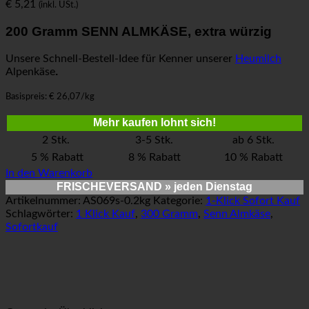
€
5,21
(inkl. USt.)
200 Gramm SENN ALMKÄSE, extra würzig
Unsere Schnell-Bestell-Idee für Kenner unserer
Heumilch
.
Alpenkäse
Basispreis: € 26,07/kg
Mehr kaufen lohnt sich!
2 Stk.
3-5 Stk.
ab 6 Stk.
5 % Rabatt
8 % Rabatt
10 % Rabatt
In den Warenkorb
FRISCHEVERSAND
» jeden Dienstag
Artikelnummer:
AS069s-0.2kg
Kategorie:
1-Klick Sofort Kauf
Schlagwörter:
1 Klick Kauf
,
300 Gramm
,
Senn Almkäse
,
Sofortkauf