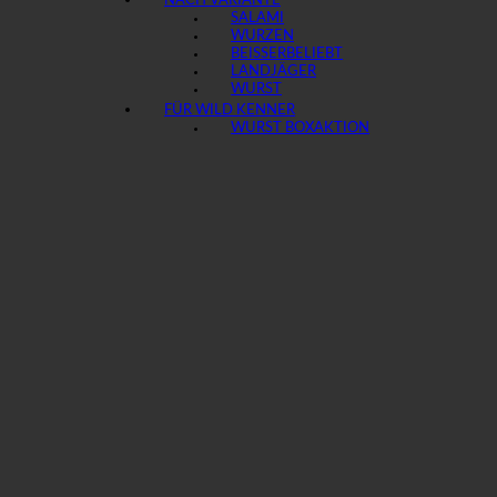
NACH VARIANTE
SALAMI
WURZEN
BEISSER
LANDJÄGER
WURST
FÜR WILD KENNER
WURST BOX