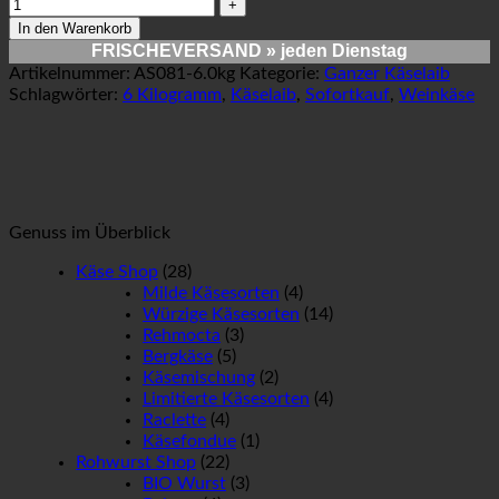
In den Warenkorb
FRISCHEVERSAND
» jeden Dienstag
Artikelnummer:
AS081-6.0kg
Kategorie:
Ganzer Käselaib
Schlagwörter:
6 Kilogramm
,
Käselaib
,
Sofortkauf
,
Weinkäse
Genuss im Überblick
Käse Shop
(28)
Milde Käsesorten
(4)
Würzige Käsesorten
(14)
Rehmocta
(3)
Bergkäse
(5)
Käsemischung
(2)
Limitierte Käsesorten
(4)
Raclette
(4)
Käsefondue
(1)
Rohwurst Shop
(22)
BIO Wurst
(3)