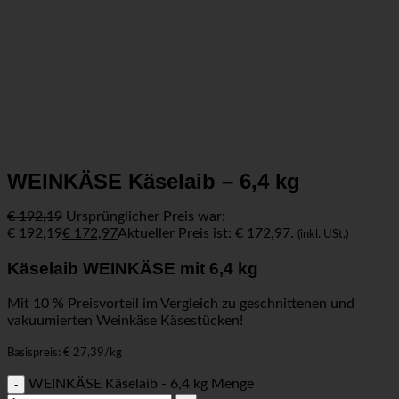
WEINKÄSE Käselaib – 6,4 kg
€
192,19
Ursprünglicher Preis war:
€ 192,19
€
172,97
Aktueller Preis ist: € 172,97.
(inkl. USt.)
Käselaib WEINKÄSE mit 6,4 kg
Mit 10 % Preisvorteil im Vergleich zu geschnittenen und
vakuumierten Weinkäse Käsestücken!
Basispreis: € 27,39/kg
WEINKÄSE Käselaib - 6,4 kg Menge