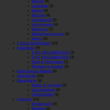
Beisser
(4)
Landjäger
(3)
Salami
(8)
Wurzen
(4)
Gamswurst
(2)
Hirschwurst
(4)
Rehwurst
(1)
Wildschweinwurst
(2)
Wurst
(2)
1-Klick Sofort Kauf
(20)
Käse Abos
(9)
1 KG KÄSEABO FLEX
(3)
2 KG KÄSEABO FLEX
(3)
Käse & Wurst Abo
(1)
Käseabo schenken
(2)
Käse Genuss Pakete
(8)
Käse Duett
(10)
Besonderes
(8)
Butter & Schmalz
(2)
Geschenkbox
(4)
Christstollen
(1)
Literatur
(16)
Kinderbuch
(4)
Rezepte
(6)