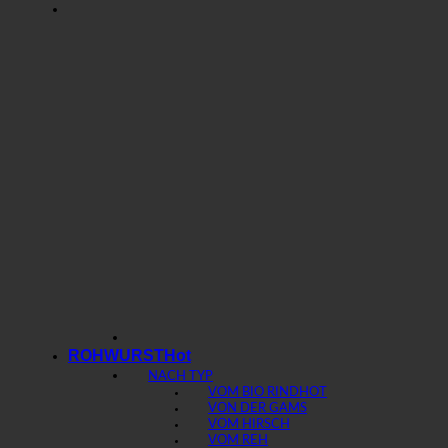
ROHWURST
NACH TYP
VOM BIO RIND
VON DER GAMS
VOM HIRSCH
VOM REH