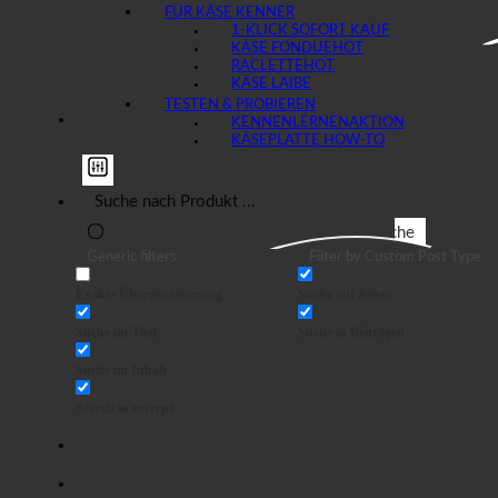
FÜR KÄSE KENNER
1-KLICK SOFORT KAUF
KÄSE FONDUE
RACLETTE
KÄSE LAIBE
TESTEN & PROBIEREN
KENNENLERNEN
KÄSEPLATTE HOW-TO
Suche
Generic filters
Filter by Custom Post Type
Exakte Übereinstimmung
Suche auf Seiten
Suche im Titel
Suche in Beiträgen
Suche im Inhalt
Search in excerpt