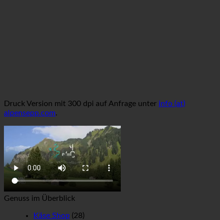
Druck Version mit 300 dpi auf Anfrage unter
info (at)
alpensepp.com
.
Genuss im Überblick
Käse Shop
(28)