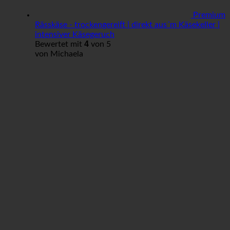
Premium
Rässkäse - trockengereift | direkt aus´m Käsekeller |
intensiver Käsegeruch
4
Bewertet mit
von 5
von Michaela