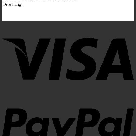
Dienstag.
V
P