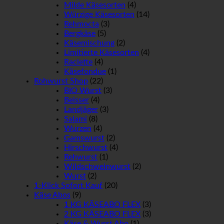
Milde Käsesorten
(4)
Würzige Käsesorten
(14)
Rehmocta
(3)
Bergkäse
(5)
Käsemischung
(2)
Limitierte Käsesorten
(4)
Raclette
(4)
Käsefondue
(1)
Rohwurst Shop
(22)
BIO Wurst
(3)
Beisser
(4)
Landjäger
(3)
Salami
(8)
Wurzen
(4)
Gamswurst
(2)
Hirschwurst
(4)
Rehwurst
(1)
Wildschweinwurst
(2)
Wurst
(2)
1-Klick Sofort Kauf
(20)
Käse Abos
(9)
1 KG KÄSEABO FLEX
(3)
2 KG KÄSEABO FLEX
(3)
Käse & Wurst Abo
(1)