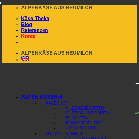
Skip
ALPENKÄSE AUS HEUMILCH
to
Käse-Theke
content
Blog
Referenzen
Konto
ALPENKÄSE AUS HEUMILCH
ALPEN KÄSE
KÄSE SHOP
MILDE KÄSESORTEN
WÜRZIGE KÄSESORTEN
REHMOCTA
BERGKÄSE
KÄSEMISCHUNG
FÜR KÄSE KENNER