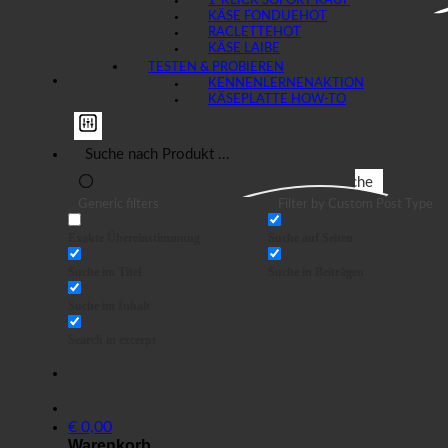
1-KLICK SOFORT KAUF
KÄSE FONDUE
RACLETTE
KÄSE LAIBE
TESTEN & PROBIEREN
KENNENLERNEN
KÄSEPLATTE HOW-TO
Suche
Generic filters
Filter by Custom Post Type
Exakte Übereinstimmung
Suche auf Seiten
Suche im Titel
Suche in Beiträgen
Suche im Inhalt
Search in excerpt
€
0,00
Warenkorb