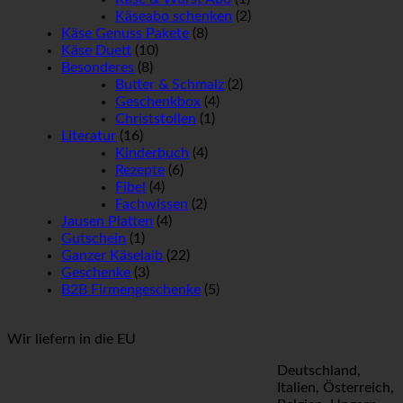
Käseabo schenken
(2)
Käse Genuss Pakete
(8)
Käse Duett
(10)
Besonderes
(8)
Butter & Schmalz
(2)
Geschenkbox
(4)
Christstollen
(1)
Literatur
(16)
Kinderbuch
(4)
Rezepte
(6)
Fibel
(4)
Fachwissen
(2)
Jausen Platten
(4)
Gutschein
(1)
Ganzer Käselaib
(22)
Geschenke
(3)
B2B Firmengeschenke
(5)
Wir liefern in die EU
Deutschland,
Italien, Österreich,