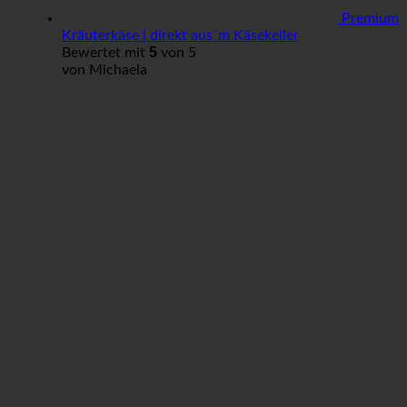
Premium
Kräuterkäse | direkt aus´m Käsekeller
5
Bewertet mit
von 5
von Michaela