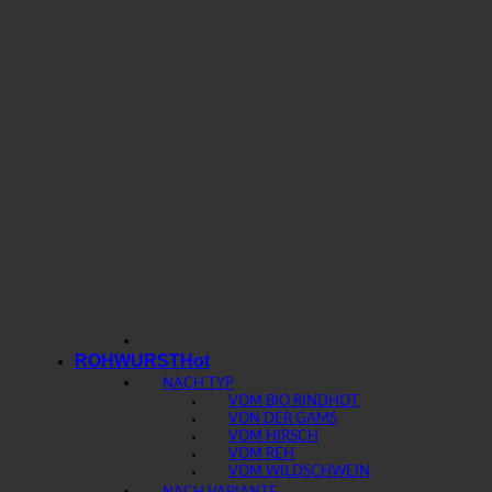
ROHWURST
NACH TYP
VOM BIO RIND
VON DER GAMS
VOM HIRSCH
VOM REH
VOM WILDSCHWEIN