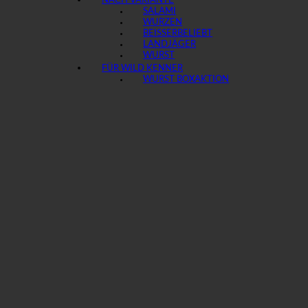
NACH VARIANTE
SALAMI
WURZEN
BEISSER
LANDJÄGER
WURST
FÜR WILD KENNER
WURST BOX