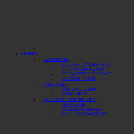
EXTRA
BESONDERES
BUTTER – LIMITIERT!
BUTTERSCHMALZ
SIG WÄLDERSCHOKOLADE
JAUSEN PLATTEN
SAISONALES
CHRISTSTOLLEN®
BIRNENBROT
GENUSS SCHENKEN
GUTSCHEIN
KÄSEABO SCHENKEN
GESCHENKBOX