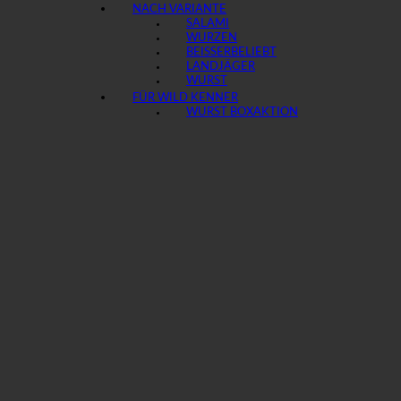
NACH VARIANTE
SALAMI
WURZEN
BEISSER
LANDJÄGER
WURST
FÜR WILD KENNER
WURST BOX