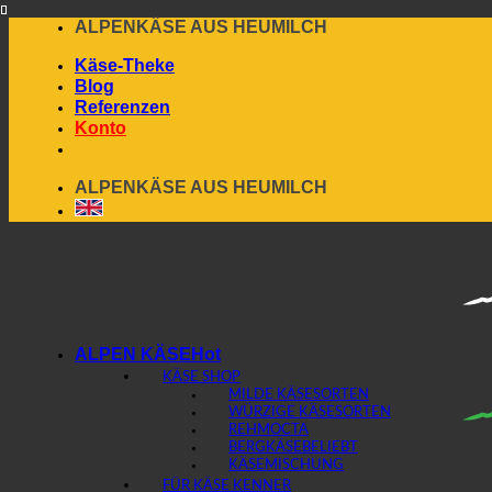
Skip
ALPENKÄSE AUS HEUMILCH
to
Käse-Theke
content
Blog
Referenzen
Konto
ALPENKÄSE AUS HEUMILCH
ALPEN KÄSE
KÄSE SHOP
MILDE KÄSESORTEN
WÜRZIGE KÄSESORTEN
REHMOCTA
BERGKÄSE
KÄSEMISCHUNG
FÜR KÄSE KENNER