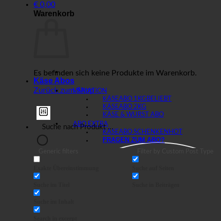
€
0,00
Warenkorb
Es befinden sich keine Produkte im Warenkorb.
Käse Abos
Zurück zum Shop
VARIATION
KÄSEABO 1KG
KÄSEABO 2KG
KÄSE & WURST ABO
ABO EXTRA
KÄSEABO SCHENKEN
FRAGEN ZUM ABO?
Generic filters
Filter by Custom Post Type
Exakte Übereinstimmung
Suche auf Seiten
Suche im Titel
Suche in Beiträgen
Suche im Inhalt
Search in excerpt