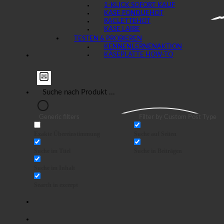
1-KLICK SOFORT KAUF
KÄSE FONDUE
RACLETTE
KÄSE LAIBE
TESTEN & PROBIEREN
KENNENLERNEN
KÄSEPLATTE HOW-TO
Generic filters
Filter by Custom Post Type
Exakte Übereinstimmung
Suche auf Seiten
Suche im Titel
Suche in Beiträgen
Suche im Inhalt
Search in excerpt