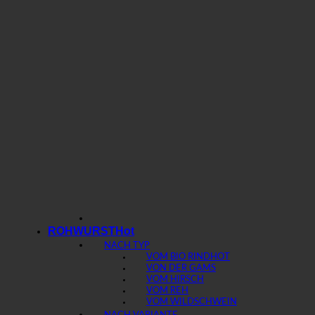
ROHWURST
NACH TYP
VOM BIO RIND
VON DER GAMS
VOM HIRSCH
VOM REH
VOM WILDSCHWEIN