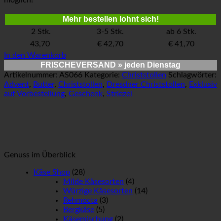
möglich!
Mehr bestellen lohnt sich!
2 Stk.
3-5 Stk.
ab 6 Stk.
43,70
€ 42,70
€ 41,70
In den Warenkorb
FRISCHEVERSAND
» jeden Dienstag
Artikelnummer:
AS066
Kategorie:
Christstollen
Schlagwörter:
Advent
,
Butter
,
Christstollen
,
Dresdner Christstollen
,
Exklusiv
auf Vorbestellung
,
Geschenk
,
Striezel
Genuss im Überblick
Käse Shop
(28)
Milde Käsesorten
(4)
Würzige Käsesorten
(14)
Rehmocta
(3)
Bergkäse
(5)
Käsemischung
(2)