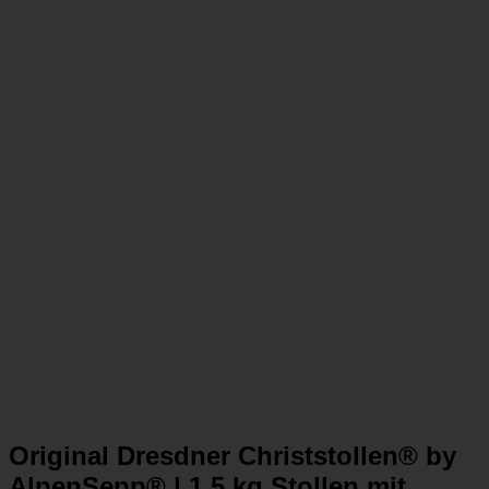
Original Dresdner Christstollen® by
AlpenSepp® | 1,5 kg Stollen mit