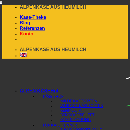
Skip
ALPENKÄSE AUS HEUMILCH
to
Käse-Theke
content
Blog
Referenzen
Konto
ALPENKÄSE AUS HEUMILCH
ALPEN KÄSE
KÄSE SHOP
MILDE KÄSESORTEN
WÜRZIGE KÄSESORTEN
REHMOCTA
BERGKÄSE
KÄSEMISCHUNG
FÜR KÄSE KENNER