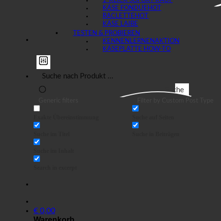
1-KLICK SOFORT KAUF
KÄSE FONDUE
RACLETTE
KÄSE LAIBE
TESTEN & PROBIEREN
KENNENLERNEN
KÄSEPLATTE HOW-TO
Suche
Generic filters
Filter by Custom Post Type
Exakte Übereinstimmung
Suche auf Seiten
Suche im Titel
Suche in Beiträgen
Suche im Inhalt
Search in excerpt
€
0,00
Warenkorb