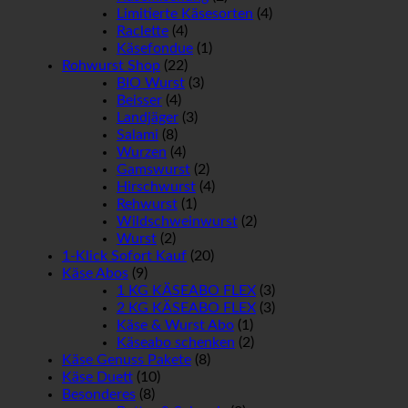
Limitierte Käsesorten
(4)
Raclette
(4)
Käsefondue
(1)
Rohwurst Shop
(22)
BIO Wurst
(3)
Beisser
(4)
Landjäger
(3)
Salami
(8)
Wurzen
(4)
Gamswurst
(2)
Hirschwurst
(4)
Rehwurst
(1)
Wildschweinwurst
(2)
Wurst
(2)
1-Klick Sofort Kauf
(20)
Käse Abos
(9)
1 KG KÄSEABO FLEX
(3)
2 KG KÄSEABO FLEX
(3)
Käse & Wurst Abo
(1)
Käseabo schenken
(2)
Käse Genuss Pakete
(8)
Käse Duett
(10)
Besonderes
(8)