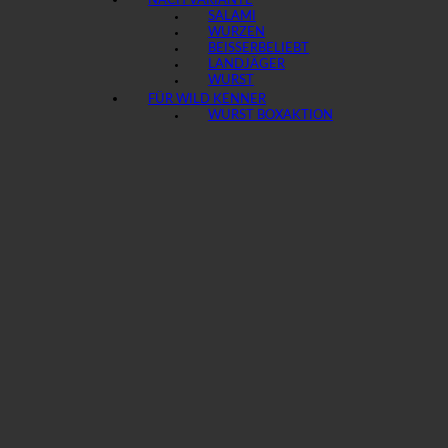
NACH VARIANTE
SALAMI
WURZEN
BEISSER
LANDJÄGER
WURST
FÜR WILD KENNER
WURST BOX