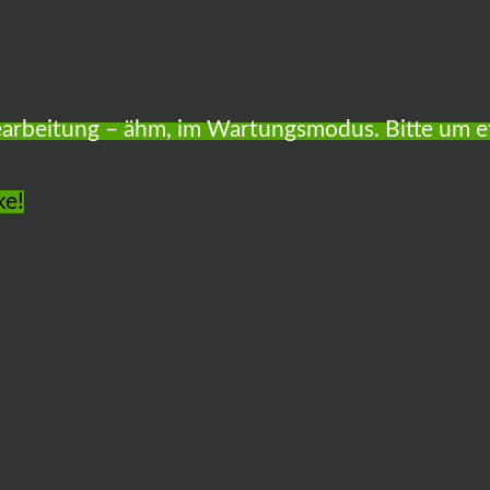
arbeitung – ähm, im Wartungsmodus. Bitte um e
ke!