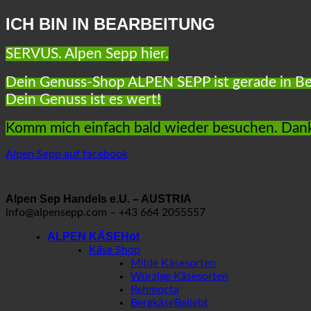
ICH BIN IN BEARBEITUNG
SERVUS. Alpen Sepp hier.
Dein Genuss-Shop ALPEN SEPP ist gerade in Be
Dein Genuss ist es wert!
Komm mich einfach bald wieder besuchen. Dan
Alpen Sepp auf facebook
Alpen Sep Handels e.U. – AUSTRIA
info@alpensepp.com – +43 664 2055557
ALPEN KÄSE
Käse Shop
Milde Käsesorten
Würzige Käsesorten
Rehmocta
Bergkäse