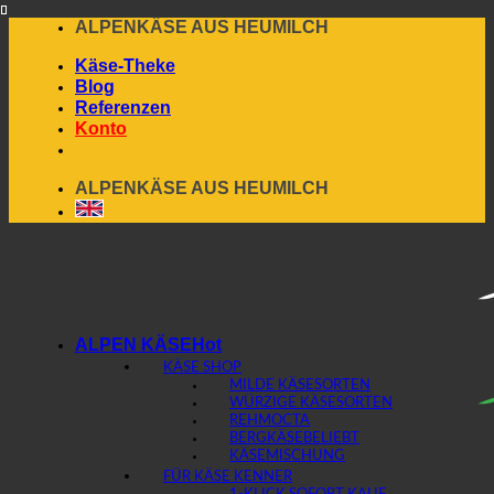
Skip
ALPENKÄSE AUS HEUMILCH
to
Käse-Theke
content
Blog
Referenzen
Konto
ALPENKÄSE AUS HEUMILCH
ALPEN KÄSE
KÄSE SHOP
MILDE KÄSESORTEN
WÜRZIGE KÄSESORTEN
REHMOCTA
BERGKÄSE
KÄSEMISCHUNG
FÜR KÄSE KENNER