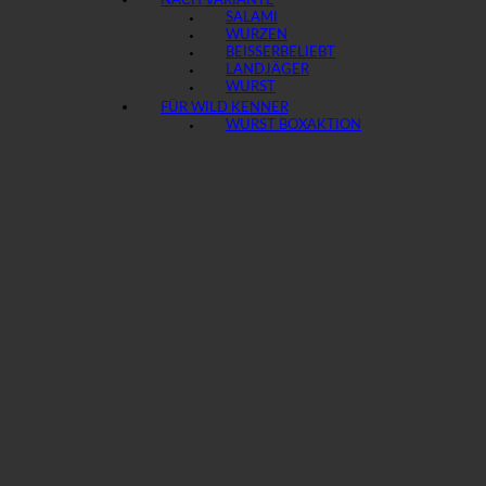
NACH VARIANTE
SALAMI
WURZEN
BEISSER
LANDJÄGER
WURST
FÜR WILD KENNER
WURST BOX