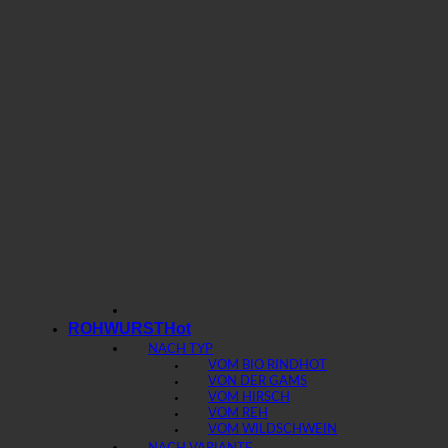
ROHWURST
NACH TYP
VOM BIO RIND
VON DER GAMS
VOM HIRSCH
VOM REH
VOM WILDSCHWEIN