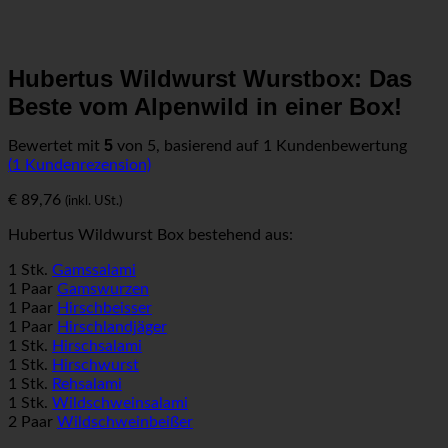
Hubertus Wildwurst Wurstbox: Das
Beste vom Alpenwild in einer Box!
5
Bewertet mit
von 5, basierend auf
1
Kundenbewertung
(
1
Kundenrezension)
€
89,76
(inkl. USt.)
Hubertus Wildwurst Box bestehend aus:
1 Stk.
Gamssalami
1 Paar
Gamswurzen
1 Paar
Hirschbeisser
1 Paar
Hirschlandjäger
1 Stk.
Hirschsalami
1 Stk.
Hirschwurst
1 Stk.
Rehsalami
1 Stk.
Wildschweinsalami
2 Paar
Wildschweinbeißer