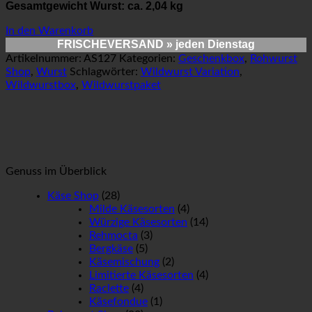
Gesamtgewicht Wurst: ca. 2,04 kg
In den Warenkorb
FRISCHEVERSAND
» jeden Dienstag
Artikelnummer:
AS127
Kategorien:
Geschenkbox
,
Rohwurst
Shop
,
Wurst
Schlagwörter:
Wildwurst Variation
,
Wildwurstbox
,
Wildwurstpaket
Genuss im Überblick
Käse Shop
(28)
Milde Käsesorten
(4)
Würzige Käsesorten
(14)
Rehmocta
(3)
Bergkäse
(5)
Käsemischung
(2)
Limitierte Käsesorten
(4)
Raclette
(4)
Käsefondue
(1)