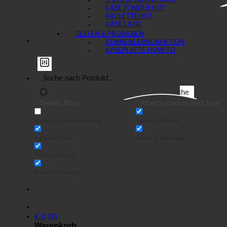
1-KLICK SOFORT KAUF
KÄSE FONDUE
RACLETTE
KÄSE LAIBE
TESTEN & PROBIEREN
KENNENLERNEN
KÄSEPLATTE HOW-TO
Suche
Generic filters
Filter by Custom Post Type
Exakte Übereinstimmung
Suche auf Seiten
Suche im Titel
Suche in Beiträgen
Suche im Inhalt
Search in excerpt
€
0,00
Warenkorb