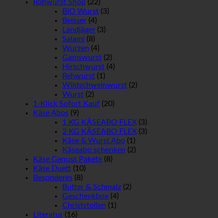
Rohwurst Shop
(22)
BIO Wurst
(3)
Beisser
(4)
Landjäger
(3)
Salami
(8)
Wurzen
(4)
Gamswurst
(2)
Hirschwurst
(4)
Rehwurst
(1)
Wildschweinwurst
(2)
Wurst
(2)
1-Klick Sofort Kauf
(20)
Käse Abos
(9)
1 KG KÄSEABO FLEX
(3)
2 KG KÄSEABO FLEX
(3)
Käse & Wurst Abo
(1)
Käseabo schenken
(2)
Käse Genuss Pakete
(8)
Käse Duett
(10)
Besonderes
(8)
Butter & Schmalz
(2)
Geschenkbox
(4)
Christstollen
(1)
Literatur
(16)