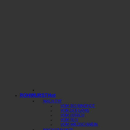
ROHWURST
NACH TYP
VOM BIO RIND
VON DER GAMS
VOM HIRSCH
VOM REH
VOM WILDSCHWEIN