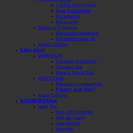
1-Klick Sofort Kauf
Käse Fondue
Raclette
Käse Laibe
Testen & Probieren
Kennenlernen
Käseplatte How-To
Image Column
Käse Abos
VARIATION
Käseabo 1kg
Käseabo 2kg
Käse & Wurst Abo
ABO EXTRA
Käseabo schenken
Fragen zum Abo?
Image Column
ROHWURST
nach Typ
Vom BIO Rind
Von der Gams
Vom Hirsch
Vom Reh