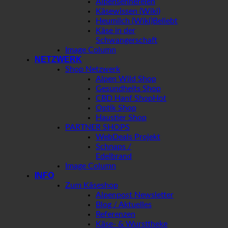
Alpensennereien
Käsewissen (Wiki)
Heumilch (Wiki)
Käse in der
Schwangerschaft
Image Column
NETZWERK
Shop Netzwerk
Alpen Wild Shop
Gesundheits Shop
CBD Hanf Shop
Optik Shop
Haustier Shop
PARTNER SHOPS
WebDeals Projekt
Schnaps /
Edelbrand
Image Column
INFO
Zum Käseshop
Alpenpost Newsletter
Blog / Aktuelles
Referenzen
Käse- & Wursttheke