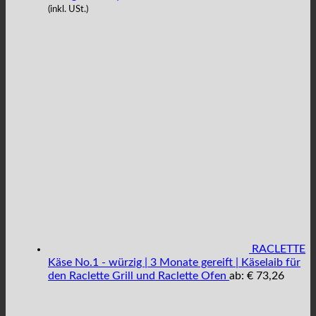
(inkl. USt.)
RACLETTE
Käse No.1 - würzig | 3 Monate gereift | Käselaib für
den Raclette Grill und Raclette Ofen
ab:
€
73,26