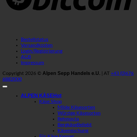
Bestellstatus
Versandkosten
Login/Registrierung
AGB
Impressum
Alpen Sepp Handels e.U.
Copyright 2026 ©
| AT
+43 (0)676
6882000
ALPEN KÄSE
Käse Shop
Milde Käsesorten
Würzige Käsesorten
Rehmocta
Bergkäse
Käsemischung
Für Käse Kenner