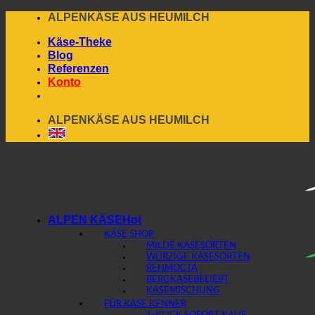
Skip
ALPENKÄSE AUS HEUMILCH
to
Käse-Theke
content
Blog
Referenzen
Konto
ALPENKÄSE AUS HEUMILCH
ALPEN KÄSE
KÄSE SHOP
MILDE KÄSESORTEN
WÜRZIGE KÄSESORTEN
REHMOCTA
BERGKÄSE
KÄSEMISCHUNG
FÜR KÄSE KENNER