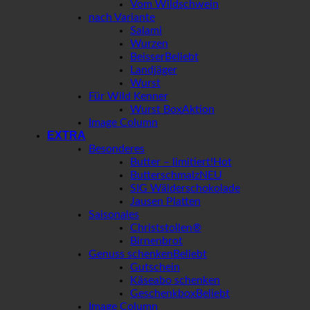
Vom Wildschwein
nach Variante
Salami
Wurzen
Beisser
Landjäger
Wurst
Für Wild Kenner
Wurst Box
Image Column
EXTRA
Besonderes
Butter – limitiert!
Butterschmalz
SIG Wälderschokolade
Jausen Platten
Saisonales
Christstollen®
Birnenbrot
Genuss schenken
Gutschein
Käseabo schenken
Geschenkbox
Image Column