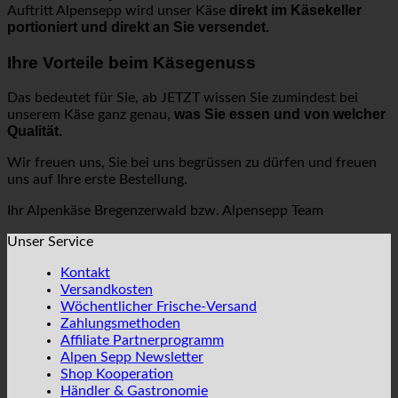
direkt im Käsekeller
Auftritt Alpensepp wird unser Käse
portioniert und direkt an Sie versendet.
Ihre Vorteile beim Käsegenuss
Das bedeutet für Sie, ab JETZT wissen Sie zumindest bei
was Sie essen und von welcher
unserem Käse ganz genau,
Qualität.
Wir freuen uns, Sie bei uns begrüssen zu dürfen und freuen
uns auf Ihre erste Bestellung.
Ihr Alpenkäse Bregenzerwald bzw. Alpensepp Team
Unser Service
Kontakt
Versandkosten
Wöchentlicher Frische-Versand
Zahlungsmethoden
Affiliate Partnerprogramm
Alpen Sepp Newsletter
Shop Kooperation
Händler & Gastronomie