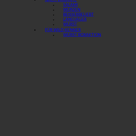
NACH VARIANTE
SALAMI
WURZEN
BEISSER
LANDJÄGER
WURST
FÜR WILD KENNER
WURST BOX