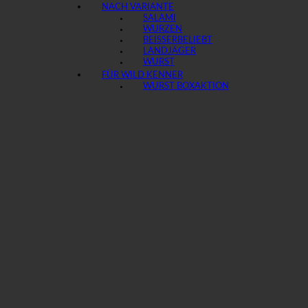
NACH VARIANTE
SALAMI
WURZEN
BEISSER
LANDJÄGER
WURST
FÜR WILD KENNER
WURST BOX