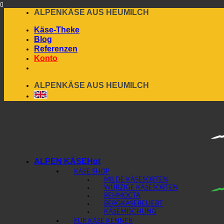
Skip
ALPENKÄSE AUS HEUMILCH
to
Käse-Theke
content
Blog
Referenzen
Konto
ALPENKÄSE AUS HEUMILCH
ALPEN KÄSE
KÄSE SHOP
MILDE KÄSESORTEN
WÜRZIGE KÄSESORTEN
REHMOCTA
BERGKÄSE
KÄSEMISCHUNG
FÜR KÄSE KENNER