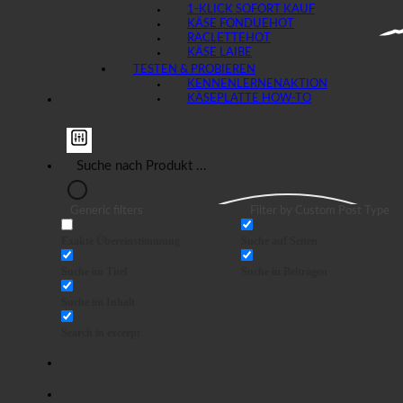
1-KLICK SOFORT KAUF
KÄSE FONDUE
RACLETTE
KÄSE LAIBE
TESTEN & PROBIEREN
KENNENLERNEN
KÄSEPLATTE HOW-TO
Generic filters
Filter by Custom Post Type
Exakte Übereinstimmung
Suche auf Seiten
Suche im Titel
Suche in Beiträgen
Suche im Inhalt
Search in excerpt