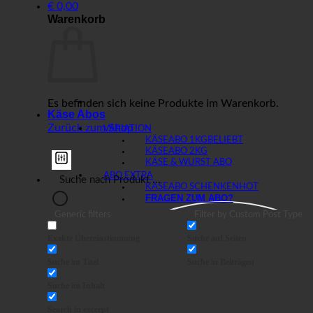
€
0,00
Warenkorb
Es befinden sich keine Produkte im Warenkorb.
Käse Abos
Zurück zum Shop
VARIATION
KÄSEABO 1KG
KÄSEABO 2KG
KÄSE & WURST ABO
ABO EXTRA
KÄSEABO SCHENKEN
FRAGEN ZUM ABO?
Generic filters
Filter by Custom Post Type
Exakte Übereinstimmung
Suche auf Seiten
Suche im Titel
Suche in Beiträgen
Suche im Inhalt
Search in excerpt