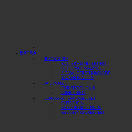
EXTRA
BESONDERES
BUTTER – LIMITIERT!
BUTTERSCHMALZ
SIG WÄLDERSCHOKOLADE
JAUSEN PLATTEN
SAISONALES
CHRISTSTOLLEN®
BIRNENBROT
GENUSS SCHENKEN
GUTSCHEIN
KÄSEABO SCHENKEN
GESCHENKBOX