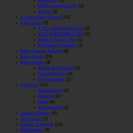
Rehwurst
(1)
Wildschweinwurst
(2)
Wurst
(2)
1-Klick Sofort Kauf
(20)
Käse Abos
(9)
1 KG KÄSEABO FLEX
(3)
2 KG KÄSEABO FLEX
(3)
Käse & Wurst Abo
(1)
Käseabo schenken
(2)
Käse Genuss Pakete
(8)
Käse Duett
(10)
Besonderes
(8)
Butter & Schmalz
(2)
Geschenkbox
(4)
Christstollen
(1)
Literatur
(16)
Kinderbuch
(4)
Rezepte
(6)
Fibel
(4)
Fachwissen
(2)
Jausen Platten
(4)
Gutschein
(1)
Ganzer Käselaib
(22)
Geschenke
(3)