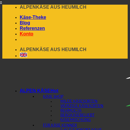
Skip
ALPENKÄSE AUS HEUMILCH
to
Käse-Theke
content
Blog
Referenzen
Konto
ALPENKÄSE AUS HEUMILCH
ALPEN KÄSE
KÄSE SHOP
MILDE KÄSESORTEN
WÜRZIGE KÄSESORTEN
REHMOCTA
BERGKÄSE
KÄSEMISCHUNG
FÜR KÄSE KENNER