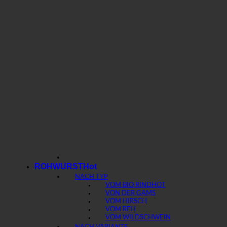
ROHWURST
NACH TYP
VOM BIO RIND
VON DER GAMS
VOM HIRSCH
VOM REH
VOM WILDSCHWEIN