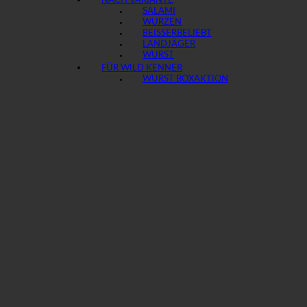
NACH VARIANTE
SALAMI
WURZEN
BEISSER
LANDJÄGER
WURST
FÜR WILD KENNER
WURST BOX