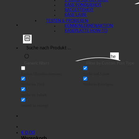
1-KLICK SOFORT KAUF
KÄSE FONDUE
RACLETTE
KÄSE LAIBE
TESTEN & PROBIEREN
KENNENLERNEN
KÄSEPLATTE HOW-TO
Suche
Generic filters
Filter by Custom Post Type
Exakte Übereinstimmung
Suche auf Seiten
Suche im Titel
Suche in Beiträgen
Suche im Inhalt
Search in excerpt
€
0,00
Warenkorb