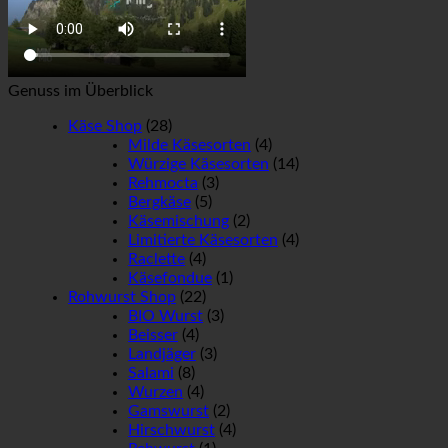
Genuss im Überblick
Käse Shop
(28)
Milde Käsesorten
(4)
Würzige Käsesorten
(14)
Rehmocta
(3)
Bergkäse
(5)
Käsemischung
(2)
Limitierte Käsesorten
(4)
Raclette
(4)
Käsefondue
(1)
Rohwurst Shop
(22)
BIO Wurst
(3)
Beisser
(4)
Landjäger
(3)
Salami
(8)
Wurzen
(4)
Gamswurst
(2)
Hirschwurst
(4)