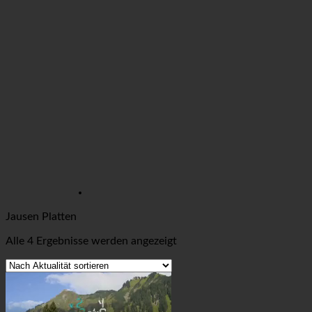
Jausen Platten
Nach
Alle 4 Ergebnisse werden angezeigt
Aktualität
sortiert