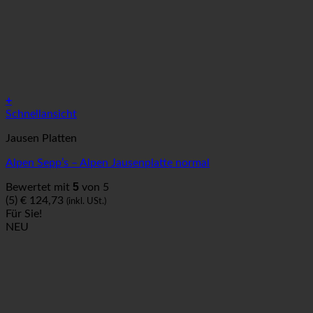
+
Schnellansicht
Jausen Platten
Alpen Sepp’s – Alpen Jausenplatte normal
5
Bewertet mit
von 5
(5)
€
124,73
(inkl. USt.)
Für Sie!
NEU