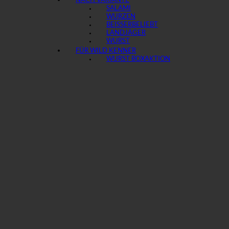
NACH VARIANTE
SALAMI
WURZEN
BEISSER
LANDJÄGER
WURST
FÜR WILD KENNER
WURST BOX