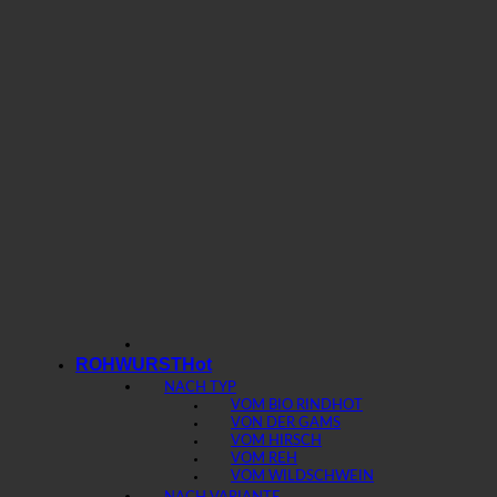
ROHWURST
NACH TYP
VOM BIO RIND
VON DER GAMS
VOM HIRSCH
VOM REH
VOM WILDSCHWEIN