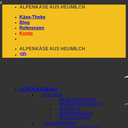
Skip
ALPENKÄSE AUS HEUMILCH
to
Käse-Theke
content
Blog
Referenzen
Konto
ALPENKÄSE AUS HEUMILCH
ALPEN KÄSE
KÄSE SHOP
MILDE KÄSESORTEN
WÜRZIGE KÄSESORTEN
REHMOCTA
BERGKÄSE
KÄSEMISCHUNG
FÜR KÄSE KENNER