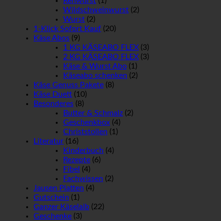
Rehwurst
(1)
Wildschweinwurst
(2)
Wurst
(2)
1-Klick Sofort Kauf
(20)
Käse Abos
(9)
1 KG KÄSEABO FLEX
(3)
2 KG KÄSEABO FLEX
(3)
Käse & Wurst Abo
(1)
Käseabo schenken
(2)
Käse Genuss Pakete
(8)
Käse Duett
(10)
Besonderes
(8)
Butter & Schmalz
(2)
Geschenkbox
(4)
Christstollen
(1)
Literatur
(16)
Kinderbuch
(4)
Rezepte
(6)
Fibel
(4)
Fachwissen
(2)
Jausen Platten
(4)
Gutschein
(1)
Ganzer Käselaib
(22)
Geschenke
(3)