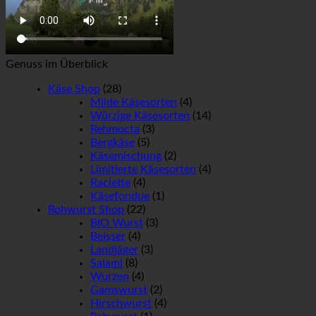
Genuss im Überblick
Käse Shop
(28)
Milde Käsesorten
(4)
Würzige Käsesorten
(14)
Rehmocta
(3)
Bergkäse
(5)
Käsemischung
(2)
Limitierte Käsesorten
(4)
Raclette
(4)
Käsefondue
(1)
Rohwurst Shop
(22)
BIO Wurst
(3)
Beisser
(4)
Landjäger
(3)
Salami
(8)
Wurzen
(4)
Gamswurst
(2)
Hirschwurst
(4)