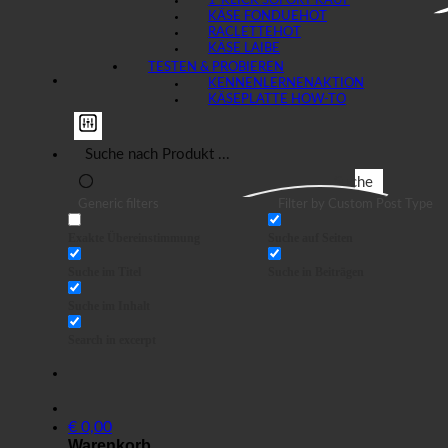
1-KLICK SOFORT KAUF
KÄSE FONDUE
RACLETTE
KÄSE LAIBE
TESTEN & PROBIEREN
KENNENLERNEN
KÄSEPLATTE HOW-TO
Suche
Generic filters
Filter by Custom Post Type
Exakte Übereinstimmung
Suche auf Seiten
Suche im Titel
Suche in Beiträgen
Suche im Inhalt
Search in excerpt
€
0,00
Warenkorb