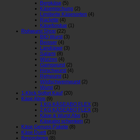
Bergkäse
(5)
Käsemischung
(2)
Limitierte Käsesorten
(4)
Raclette
(4)
Käsefondue
(1)
Rohwurst Shop
(22)
BIO Wurst
(3)
Beisser
(4)
Landjäger
(3)
Salami
(8)
Wurzen
(4)
Gamswurst
(2)
Hirschwurst
(4)
Rehwurst
(1)
Wildschweinwurst
(2)
Wurst
(2)
1-Klick Sofort Kauf
(20)
Käse Abos
(9)
1 KG KÄSEABO FLEX
(3)
2 KG KÄSEABO FLEX
(3)
Käse & Wurst Abo
(1)
Käseabo schenken
(2)
Käse Genuss Pakete
(8)
Käse Duett
(10)
Besonderes
(8)