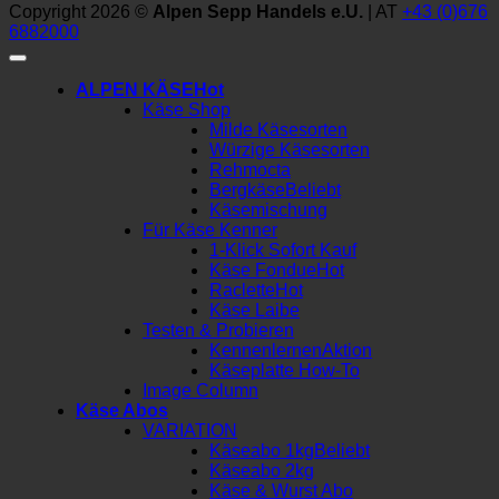
Copyright 2026 ©
Alpen Sepp Handels e.U.
| AT
+43 (0)676
6882000
ALPEN KÄSE
Käse Shop
Milde Käsesorten
Würzige Käsesorten
Rehmocta
Bergkäse
Käsemischung
Für Käse Kenner
1-Klick Sofort Kauf
Käse Fondue
Raclette
Käse Laibe
Testen & Probieren
Kennenlernen
Käseplatte How-To
Image Column
Käse Abos
VARIATION
Käseabo 1kg
Käseabo 2kg
Käse & Wurst Abo