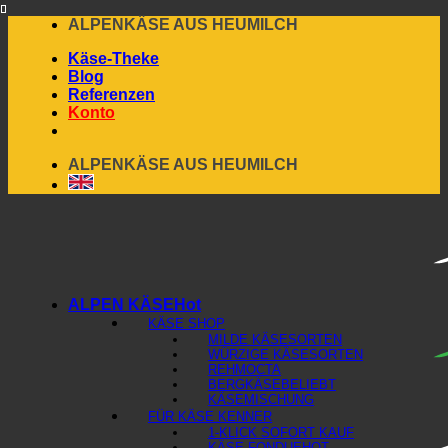
Skip
ALPENKÄSE AUS HEUMILCH
to
Käse-Theke
content
Blog
Referenzen
Konto
ALPENKÄSE AUS HEUMILCH
ALPEN KÄSE
KÄSE SHOP
MILDE KÄSESORTEN
WÜRZIGE KÄSESORTEN
REHMOCTA
BERGKÄSE
KÄSEMISCHUNG
FÜR KÄSE KENNER
1-KLICK SOFORT KAUF
KÄSE FONDUE