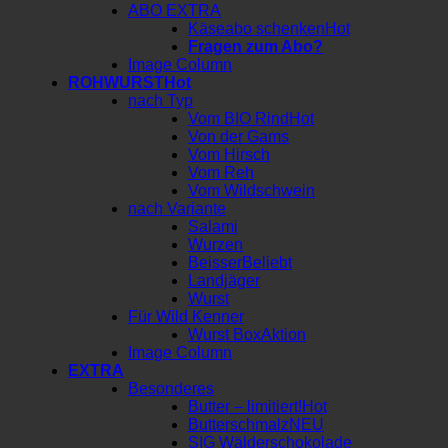
ABO EXTRA
Käseabo schenken
Fragen zum Abo?
Image Column
ROHWURST
nach Typ
Vom BIO Rind
Von der Gams
Vom Hirsch
Vom Reh
Vom Wildschwein
nach Variante
Salami
Wurzen
Beisser
Landjäger
Wurst
Für Wild Kenner
Wurst Box
Image Column
EXTRA
Besonderes
Butter – limitiert!
Butterschmalz
SIG Wälderschokolade