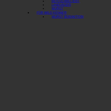
BEISSER
LANDJÄGER
WURST
FÜR WILD KENNER
WURST BOX