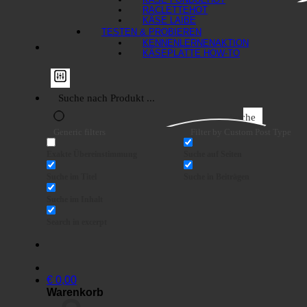
RACLETTE
KÄSE LAIBE
TESTEN & PROBIEREN
KENNENLERNEN
KÄSEPLATTE HOW-TO
Suche
Generic filters
Filter by Custom Post Type
Exakte Übereinstimmung
Suche auf Seiten
Suche im Titel
Suche in Beiträgen
Suche im Inhalt
Search in excerpt
€
0,00
Warenkorb