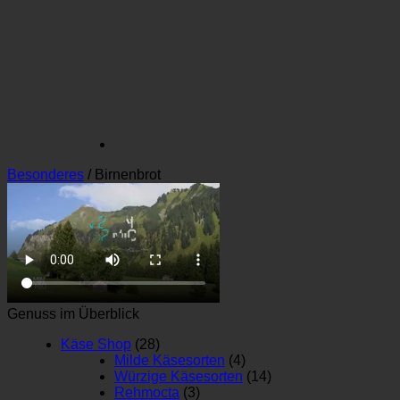
Besonderes
/
Birnenbrot
Genuss im Überblick
Käse Shop
(28)
Milde Käsesorten
(4)
Würzige Käsesorten
(14)
Rehmocta
(3)