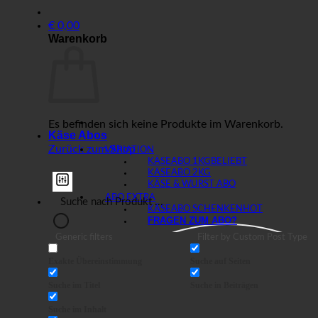
€
0,00
Warenkorb
Es befinden sich keine Produkte im Warenkorb.
Käse Abos
Zurück zum Shop
VARIATION
KÄSEABO 1KG
KÄSEABO 2KG
KÄSE & WURST ABO
ABO EXTRA
KÄSEABO SCHENKEN
FRAGEN ZUM ABO?
Generic filters
Filter by Custom Post Type
Exakte Übereinstimmung
Suche auf Seiten
Suche im Titel
Suche in Beiträgen
Suche im Inhalt