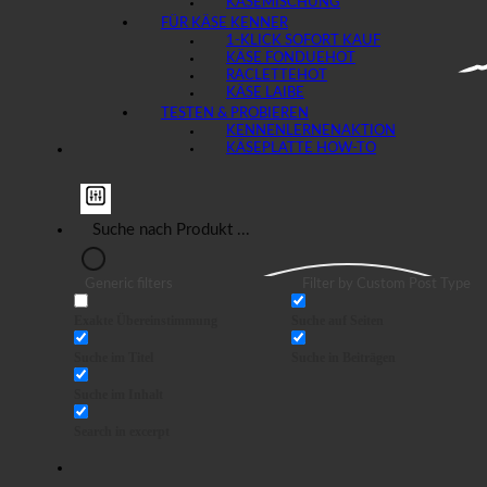
KÄSEMISCHUNG
FÜR KÄSE KENNER
1-KLICK SOFORT KAUF
KÄSE FONDUE
RACLETTE
KÄSE LAIBE
TESTEN & PROBIEREN
KENNENLERNEN
KÄSEPLATTE HOW-TO
Generic filters
Filter by Custom Post Type
Exakte Übereinstimmung
Suche auf Seiten
Suche im Titel
Suche in Beiträgen
Suche im Inhalt
Search in excerpt