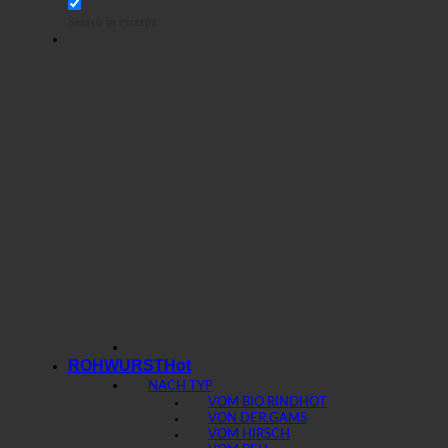
Search in excerpt
ROHWURST
NACH TYP
VOM BIO RIND
VON DER GAMS
VOM HIRSCH