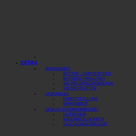
EXTRA
BESONDERES
BUTTER – LIMITIERT!
BUTTERSCHMALZ
SIG WÄLDERSCHOKOLADE
JAUSEN PLATTEN
SAISONALES
CHRISTSTOLLEN®
BIRNENBROT
GENUSS SCHENKEN
GUTSCHEIN
KÄSEABO SCHENKEN
GESCHENKBOX