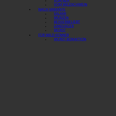
VOM REH
VOM WILDSCHWEIN
NACH VARIANTE
SALAMI
WURZEN
BEISSER
LANDJÄGER
WURST
FÜR WILD KENNER
WURST BOX