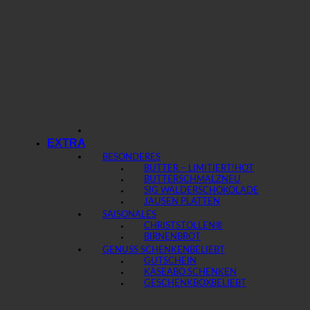
EXTRA
BESONDERES
BUTTER – LIMITIERT!
BUTTERSCHMALZ
SIG WÄLDERSCHOKOLADE
JAUSEN PLATTEN
SAISONALES
CHRISTSTOLLEN®
BIRNENBROT
GENUSS SCHENKEN
GUTSCHEIN
KÄSEABO SCHENKEN
GESCHENKBOX