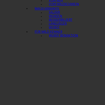
VOM REH
VOM WILDSCHWEIN
NACH VARIANTE
SALAMI
WURZEN
BEISSER
LANDJÄGER
WURST
FÜR WILD KENNER
WURST BOX