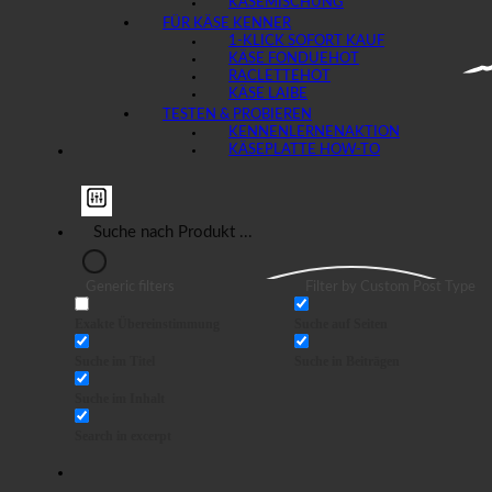
KÄSEMISCHUNG
FÜR KÄSE KENNER
1-KLICK SOFORT KAUF
KÄSE FONDUE
RACLETTE
KÄSE LAIBE
TESTEN & PROBIEREN
KENNENLERNEN
KÄSEPLATTE HOW-TO
Generic filters
Filter by Custom Post Type
Exakte Übereinstimmung
Suche auf Seiten
Suche im Titel
Suche in Beiträgen
Suche im Inhalt
Search in excerpt