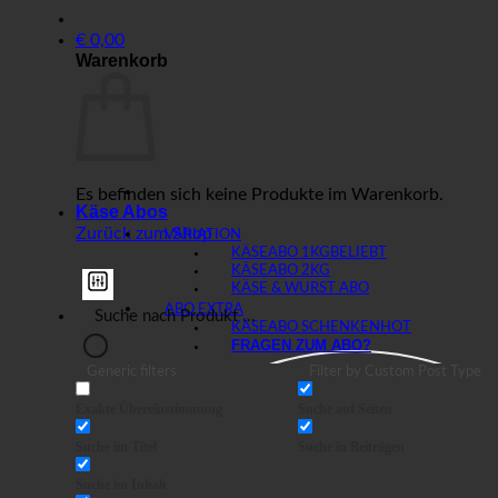
€
0,00
Warenkorb
Es befinden sich keine Produkte im Warenkorb.
Käse Abos
Zurück zum Shop
VARIATION
KÄSEABO 1KG
KÄSEABO 2KG
KÄSE & WURST ABO
ABO EXTRA
KÄSEABO SCHENKEN
FRAGEN ZUM ABO?
Generic filters
Filter by Custom Post Type
Exakte Übereinstimmung
Suche auf Seiten
Suche im Titel
Suche in Beiträgen
Suche im Inhalt