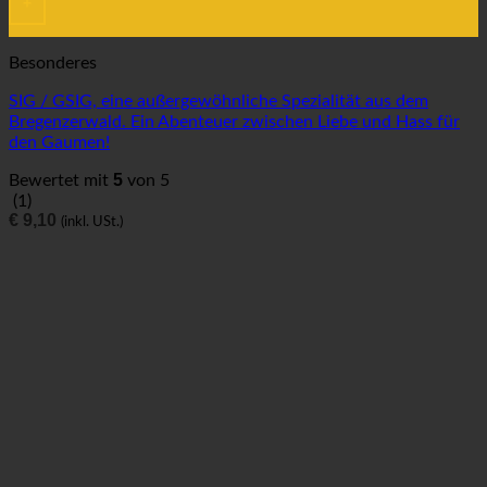
+
Besonderes
SIG / GSIG, eine außergewöhnliche Spezialität aus dem
Bregenzerwald. Ein Abenteuer zwischen Liebe und Hass für
den Gaumen!
5
Bewertet mit
von 5
(1)
€
9,10
(inkl. USt.)