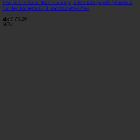
RACLETTE Käse No.1 – würzig | 3 Monate gereift | Käselaib
für den Raclette Grill und Raclette Ofen
€
73,26
ab:
NEU