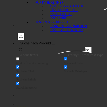
FÜR KÄSE KENNER
1-KLICK SOFORT KAUF
KÄSE FONDUE
RACLETTE
KÄSE LAIBE
TESTEN & PROBIEREN
KENNENLERNEN
KÄSEPLATTE HOW-TO
Suche
Generic filters
Filter by Custom Post Type
Exakte Übereinstimmung
Suche auf Seiten
Suche im Titel
Suche in Beiträgen
Suche im Inhalt
Search in excerpt