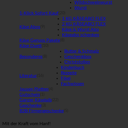
Wildschweinwurst
Wurst
1-Klick Sofort Kauf
(20)
1 KG KÄSEABO FLEX
2 KG KÄSEABO FLEX
Käse Abos
(9)
Käse & Wurst Abo
Käseabo schenken
Käse Genuss Pakete
(8)
Käse Duett
(10)
Butter & Schmalz
Besonderes
Geschenkbox
(8)
Christstollen
Kinderbuch
Rezepte
Literatur
(16)
Fibel
Fachwissen
Jausen Platten
(4)
Gutschein
(1)
Ganzer Käselaib
(22)
Geschenke
(3)
B2B Firmengeschenke
(5)
Mit der Kraft vom Hanf!