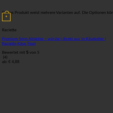
Dieses Produkt weist mehrere Varianten auf. Die Optionen kö
+
Raclette
Premium Senn Almkäse – würzig | direkt aus´m Käsekeller |
Raclette Käse Tipp!
5
Bewertet mit
von 5
(4)
€
4,88
ab: