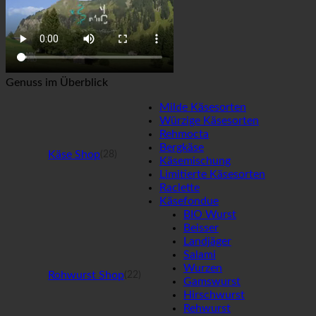
Genuss im Überblick
Milde Käsesorten
Würzige Käsesorten
Rehmocta
Bergkäse
Käse Shop
(28)
Käsemischung
Limitierte Käsesorten
Raclette
Käsefondue
BIO Wurst
Beisser
Landjäger
Salami
Wurzen
Rohwurst Shop
(22)
Gamswurst
Hirschwurst
Rehwurst