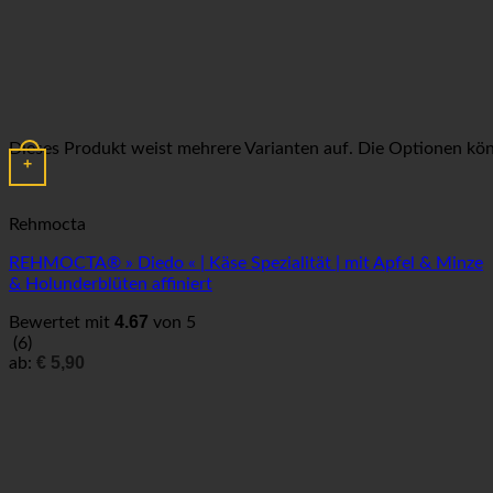
Dieses Produkt weist mehrere Varianten auf. Die Optionen kö
+
Rehmocta
REHMOCTA® » Diedo « | Käse Spezialität | mit Apfel & Minze
& Holunderblüten affiniert
4.67
Bewertet mit
von 5
(6)
€
5,90
ab: