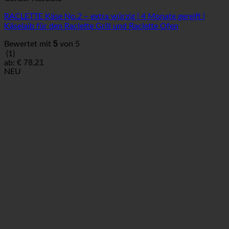
RACLETTE Käse No.2 – extra würzig | 4 Monate gereift |
Käselaib für den Raclette Grill und Raclette Ofen
5
Bewertet mit
von 5
(1)
€
78,21
ab:
NEU