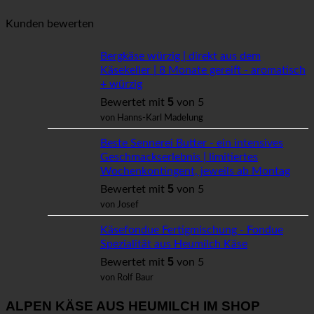
Kunden bewerten
Bergkäse würzig | direkt aus dem
Käsekeller | 8 Monate gereift - aromatisch
+ würzig
5
Bewertet mit
von 5
von Hanns-Karl Madelung
Beste Sennerei Butter - ein intensives
Geschmackserlebnis | limitiertes
Wochenkontingent, jeweils ab Montag
5
Bewertet mit
von 5
von Josef
Käsefondue Fertigmischung - Fondue
Spezialität aus Heumilch Käse
5
Bewertet mit
von 5
von Rolf Baur
ALPEN KÄSE AUS HEUMILCH IM SHOP