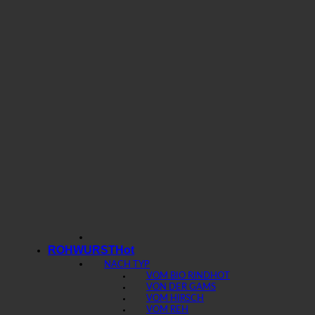
ROHWURST
NACH TYP
VOM BIO RIND
VON DER GAMS
VOM HIRSCH
VOM REH