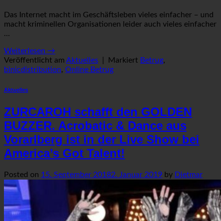
Das Internet macht im Geschäftsleben vieles einfacher – und
macht kriminellen Organisationen leider auch vieles einfacher
…
Weiterlesen
→
Veröffentlicht am
Aktuelles
|
Markiert
Betrug
,
binicdistribution
,
Online Betrug
Aktuelles
ZURCAROH schafft den GOLDEN
BUZZER. Acrobatic & Dance aus
Vorarlberg ist in der Live Show bei
America’s Got Talent!
Posted on
15. September 2018
2. Januar 2019
by
Dietmar