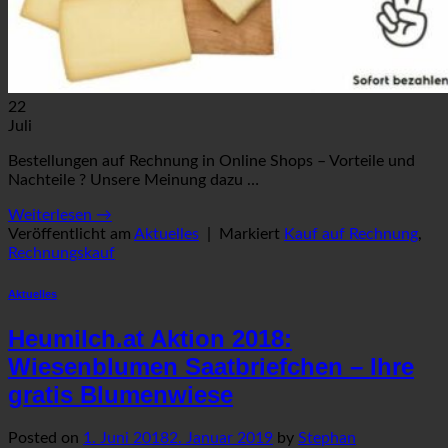
22
Juli
Bestellungen auf Rechnung in Online Shops – Vorteile und
Nachteile ? Unsere Meinung dazu …
Weiterlesen
→
Veröffentlicht am
Aktuelles
|
Markiert
Kauf auf Rechnung
,
Rechnungskauf
Aktuelles
Heumilch.at Aktion 2018:
Wiesenblumen Saatbriefchen – Ihre
gratis Blumenwiese
Posted on
1. Juni 2018
2. Januar 2019
by
Stephan