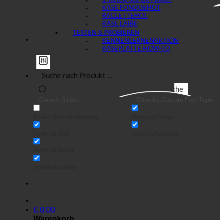
1-KLICK SOFORT KAUF
KÄSE FONDUE
RACLETTE
KÄSE LAIBE
TESTEN & PROBIEREN
KENNENLERNEN
KÄSEPLATTE HOW-TO
Suche
Generic filters
Filter by Custom Post Type
Exakte Übereinstimmung
Suche auf Seiten
Suche im Titel
Suche in Beiträgen
Suche im Inhalt
Search in excerpt
€
0,00
Warenkorb