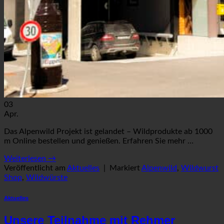
03
Apr.
Das Alpenwild Projekt ist gelandet – Wildprodukte ab 1000
m Online bestellen und genießen. Erfahren Sie mehr …
Weiterlesen
→
Veröffentlicht am
Aktuelles
|
Markiert
Alpenwild
,
Wildwurst
Shop
,
Wildwürste
Aktuelles
Unsere Teilnahme mit Rehmer