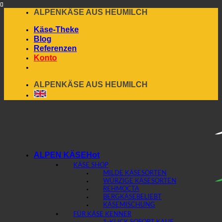
Skip
ALPENKÄSE AUS HEUMILCH
to
Käse-Theke
content
Blog
Referenzen
Konto
ALPENKÄSE AUS HEUMILCH
ALPEN KÄSE
KÄSE SHOP
MILDE KÄSESORTEN
WÜRZIGE KÄSESORTEN
REHMOCTA
BERGKÄSE
KÄSEMISCHUNG
FÜR KÄSE KENNER