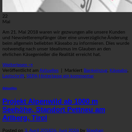
22
Mai
Am 21. Mai 2018 waren wir gezwungen alle unsere Kunden
und Newsletterempfänger über eine unverzügliche Änderung
beim allgemein beliebten Käseabo zu informieren. Dies wurde
notwendig nach unser Idealismus im Glauben an den
ehrlichen Käsegenießer die Realität erreicht hat.
Weiterlesen
→
Veröffentlicht am
Aktuelles
|
Markiert
Bankeinzug
,
Käseabo
,
Lastschrift
,
SEPA
Hinterlasse ein kommentar
Aktuelles
Projekt Alpenwild ab 1000 m
Seehöhe, Standort Pettneu am
Arlberg, Tirol
Posted on
3. April 2018
26. Juni 2026
by
Stephan