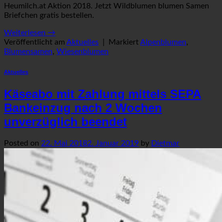
Heumilch.at Aktion 2018. Jetzt Wildblumen blumen Samen
Briefchen gratis bestellen.
Weiterlesen
→
Veröffentlicht am
Aktuelles
|
Markiert
Alpenblumen
,
Blumensamen
,
Wiesenblumen
Aktuelles
Käseabo mit Zahlung mittels SEPA
Bankeinzug nach 2 Wochen
unverzüglich beendet
Posted on
22. Mai 2018
2. Januar 2019
by
Dietmar