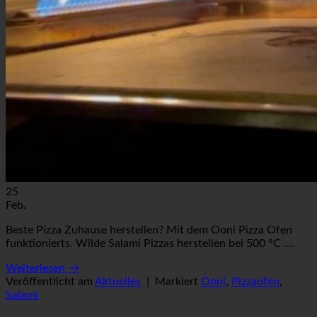
25
Feb.
Beste Pizza Zuhause herstellen? Mit dem Ooni Pizza Ofen
funktionierts. Wilde Salami Pizzas herstellen bei 500 °C ….
Weiterlesen
→
Veröffentlicht am
Aktuelles
|
Markiert
Ooni
,
Pizzaofen
,
Salami