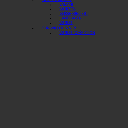
NACH VARIANTE
SALAMI
WURZEN
BEISSER
LANDJÄGER
WURST
FÜR WILD KENNER
WURST BOX