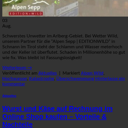
03
Aug.
Schwerstes Unwetter im Arlberg-Gebiet. Bei Wetter Wild,
unserem Partner für die “Alpen Sepp | EDITIONWILD” in
Schnann im Tirol steht der Schlamm und Wasser meterhoch
und der Keller ist überflutet. Schaden in Millionenhöhe so gut
wie fix. Was bleibt ist Fassungslosigkeit!
Weiterlesen
→
Veröffentlicht am
Aktuelles
|
Markiert
Alpen Wild
,
Hochwasser
,
Katastrophe
,
Überschwemmung
Hinterlasse ein
kommentar
Aktuelles
Wurst und Käse auf Rechnung im
Online Shop kaufen – Vorteile &
Nachteile