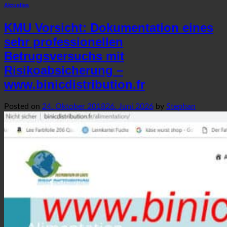
Aktuelles
KMU Vorsicht: Dokumentation eines
sehr professionellen
Betrugsversuchs mit
Risikoabsicherung –
www.binicdistribution.fr
Posted on
24. Oktober 2018
26. Juni 2026
by
Stephan