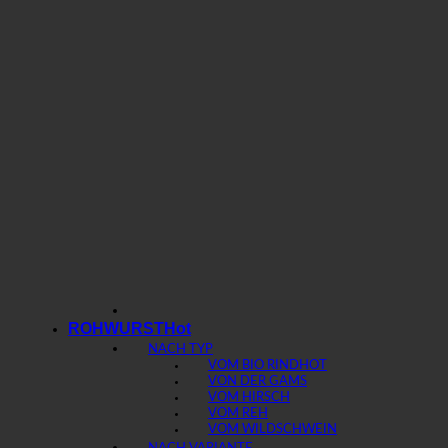
ROHWURST
NACH TYP
VOM BIO RIND
VON DER GAMS
VOM HIRSCH
VOM REH
VOM WILDSCHWEIN