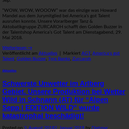
Sep.
“WOW, WOW, WOOOW” war das einzige was Howard
Mandel aus dem Jurymitglied bei America’s got Talent
ausrufen konnte. Unsere Vorarlberger Tanz &
Aktobatikgruppe ZURCAROH schafft den Golden Buzzer in
der Talentshop America’s Got Talent am Dienstagabend, 29.
Mai 2018.
Weiterlesen
→
Veröffentlicht am
Aktuelles
|
Markiert
AGT
,
America's got
Talent
,
Golden Buzzer
,
Tyra Banks
,
Zurcaroh
Aktuelles
Schwerste Unwetter im Arlberg
Gebiet. Unsere Produktion bei Wetter
Wild in Schnann (AT) für “Alpen
Sepp | EDITION WILD” wurde
katastrophal beschädigt!
Posted on
3. August 2018
2. Januar 2019
by
Dietmar