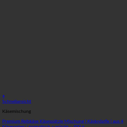
+
Schnellansicht
Käsemischung
Premium Reibkäse Käsespätzle Mischung | Käsknöpfle | aus 4
Käsesorten | aromatisch + würzig – 400 g