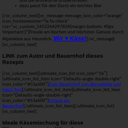
und die Brotwürfel drüberstreuen
dazu passt für den Durst ein leichtes Bier
[/vc_column_text][vc_message message_box_color=”orange”
icon_fontawesome=”fa fa-check”
css=”.vc_custom_1452264297839{margin-bottom: 40px
!important;}”]Freude am Kochen und höchsten Genuss durch
Wir ♥ Käse!
Alpenkäse aus Heumilch.
[/vc_message]
[vc_column_text]
LINK zum Autor und Bauernhof dieses
Rezepts
[/vc_column_text][ultimate_icon_list icon_size=”16″]
[ultimate_icon_list_item icon=”Defaults-angle-double-right”
icon_color=”#53a600″]
Zum Bauernhof von Bernadette und
Hans Toni
[/ultimate_icon_list_item][ultimate_icon_list_item
icon=”Defaults-angle-double-right”
icon_color=”#53a600″]
Urlaub am
Bauernhof
[/ultimate_icon_list_item][/ultimate_icon_list]
[vc_column_text]
Ideale Käsemischung für diese