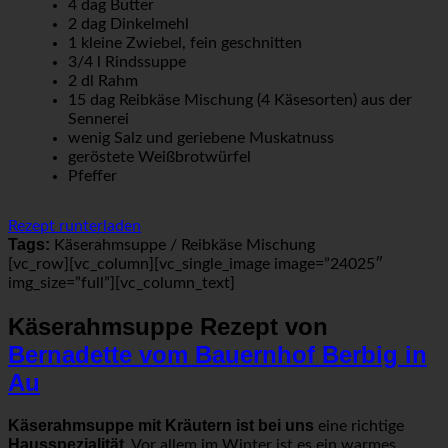
4 dag Butter
2 dag Dinkelmehl
1 kleine Zwiebel, fein geschnitten
3/4 l Rindssuppe
2 dl Rahm
15 dag Reibkäse Mischung (4 Käsesorten) aus der
Sennerei
wenig Salz und geriebene Muskatnuss
geröstete Weißbrotwürfel
Pfeffer
Rezept runterladen
Tags:
Käserahmsuppe / Reibkäse Mischung
[vc_row][vc_column][vc_single_image image=”24025″
img_size=”full”][vc_column_text]
Käserahmsuppe Rezept von
Bernadette vom Bauernhof Berbig in
Au
Käserahmsuppe mit Kräutern ist bei uns
eine richtige
Hausspezialität.
Vor allem im Winter ist es ein warmes,