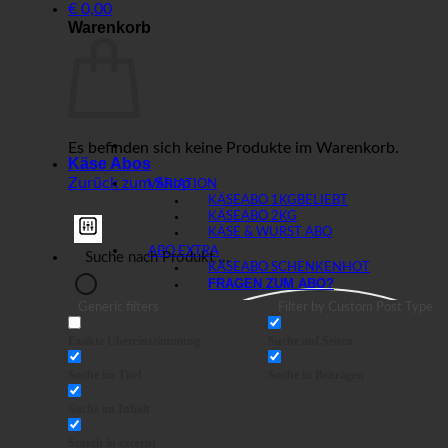
€
0,00
Warenkorb
Es befinden sich keine Produkte im Warenkorb.
Käse Abos
Zurück zum Shop
VARIATION
KÄSEABO 1KG
KÄSEABO 2KG
KÄSE & WURST ABO
ABO EXTRA
KÄSEABO SCHENKEN
FRAGEN ZUM ABO?
Generic filters
Filter by Custom Post Type
Exakte Übereinstimmung
Suche auf Seiten
Suche im Titel
Suche in Beiträgen
Suche im Inhalt
Search in excerpt