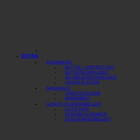
EXTRA
BESONDERES
BUTTER – LIMITIERT!
BUTTERSCHMALZ
SIG WÄLDERSCHOKOLADE
JAUSEN PLATTEN
SAISONALES
CHRISTSTOLLEN®
BIRNENBROT
GENUSS SCHENKEN
GUTSCHEIN
KÄSEABO SCHENKEN
GESCHENKBOX