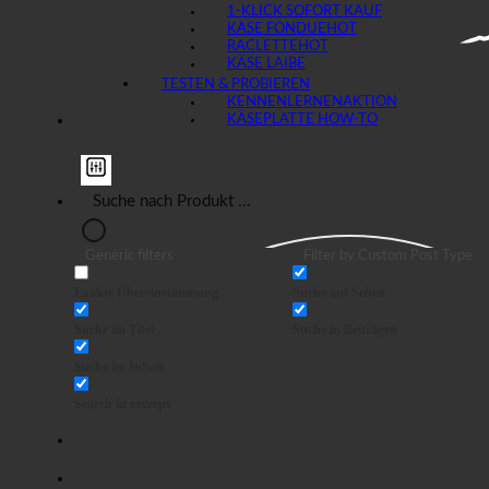
1-KLICK SOFORT KAUF
KÄSE FONDUE
RACLETTE
KÄSE LAIBE
TESTEN & PROBIEREN
KENNENLERNEN
KÄSEPLATTE HOW-TO
Generic filters
Filter by Custom Post Type
Exakte Übereinstimmung
Suche auf Seiten
Suche im Titel
Suche in Beiträgen
Suche im Inhalt
Search in excerpt