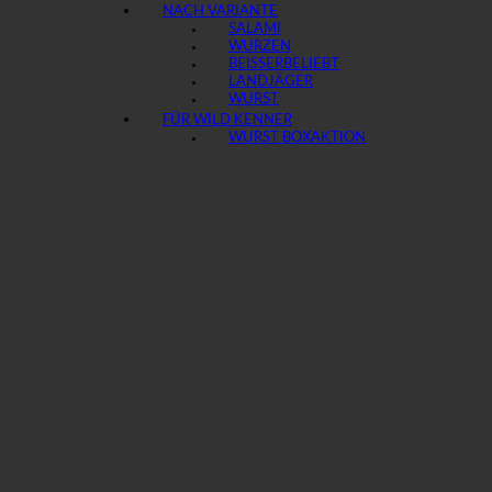
NACH VARIANTE
SALAMI
WURZEN
BEISSER
LANDJÄGER
WURST
FÜR WILD KENNER
WURST BOX