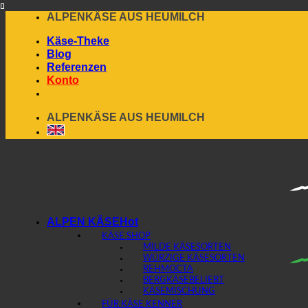
Skip
ALPENKÄSE AUS HEUMILCH
to
Käse-Theke
content
Blog
Referenzen
Konto
ALPENKÄSE AUS HEUMILCH
ALPEN KÄSE
KÄSE SHOP
MILDE KÄSESORTEN
WÜRZIGE KÄSESORTEN
REHMOCTA
BERGKÄSE
KÄSEMISCHUNG
FÜR KÄSE KENNER