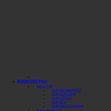
ROHWURST
NACH TYP
VOM BIO RIND
VON DER GAMS
VOM HIRSCH
VOM REH
VOM WILDSCHWEIN