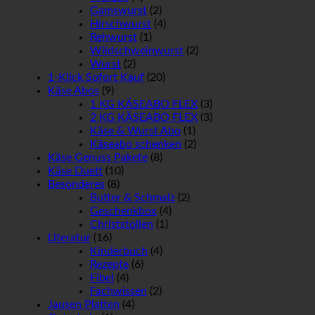
Gamswurst
(2)
Hirschwurst
(4)
Rehwurst
(1)
Wildschweinwurst
(2)
Wurst
(2)
1-Klick Sofort Kauf
(20)
Käse Abos
(9)
1 KG KÄSEABO FLEX
(3)
2 KG KÄSEABO FLEX
(3)
Käse & Wurst Abo
(1)
Käseabo schenken
(2)
Käse Genuss Pakete
(8)
Käse Duett
(10)
Besonderes
(8)
Butter & Schmalz
(2)
Geschenkbox
(4)
Christstollen
(1)
Literatur
(16)
Kinderbuch
(4)
Rezepte
(6)
Fibel
(4)
Fachwissen
(2)
Jausen Platten
(4)