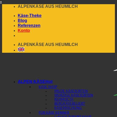
Skip
ALPENKÄSE AUS HEUMILCH
to
Käse-Theke
content
Blog
Referenzen
Konto
ALPENKÄSE AUS HEUMILCH
ALPEN KÄSE
KÄSE SHOP
MILDE KÄSESORTEN
WÜRZIGE KÄSESORTEN
REHMOCTA
BERGKÄSE
KÄSEMISCHUNG
FÜR KÄSE KENNER