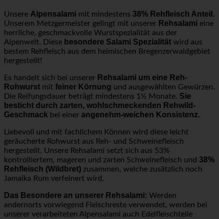
Alpensalami
38% Rehfleisch Anteil.
Unsere
mit mindestens
Rehsalami
Unserem Metzgermeister gelingt mit unserer
eine
herrliche, geschmackvolle Wurstspezialität aus der
besondere Salami Spezialität
Alpenwelt. Diese
wird aus
bestem Rehfleisch aus dem heimischen Bregenzerwaldgebiet
hergestellt!
Rehsalami um eine Reh-
Es handelt sich bei unserer
Rohwurst
feiner Körnung
mit
und ausgewählten Gewürzen.
Sie
Die Reifungsdauer beträgt mindestens 1½ Monate.
besticht durch zarten, wohlschmeckenden Rehwild-
Geschmack
angenehm-weichen Konsistenz.
bei einer
Liebevoll und mit fachlichem Können wird diese leicht
geräucherte Rohwurst aus Reh- und Schweinefleisch
hergestellt. Unsere Rehsalami setzt sich aus 53%
38%
kontrolliertem, mageren und zarten Schweinefleisch und
Rehfleisch (Wildbret)
zusammen, welche zusätzlich noch
Jamaika Rum verfeinert wird.
Das Besondere an unserer Rehsalami:
Werden
andernorts vorwiegend Fleischreste verwendet, werden bei
unserer verarbeiteten Alpensalami auch Edelfleischteile