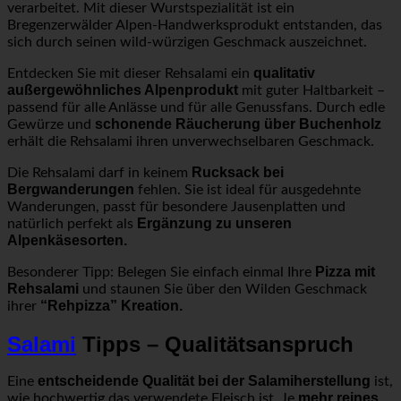
verarbeitet. Mit dieser Wurstspezialität ist ein
Bregenzerwälder Alpen-Handwerksprodukt entstanden, das
sich durch seinen wild-würzigen Geschmack auszeichnet.
qualitativ
Entdecken Sie mit dieser Rehsalami ein
außergewöhnliches Alpenprodukt
mit guter Haltbarkeit –
passend für alle Anlässe und für alle Genussfans. Durch edle
schonende Räucherung über Buchenholz
Gewürze und
erhält die Rehsalami ihren unverwechselbaren Geschmack.
Rucksack bei
Die Rehsalami darf in keinem
Bergwanderungen
fehlen. Sie ist ideal für ausgedehnte
Wanderungen, passt für besondere Jausenplatten und
Ergänzung zu unseren
natürlich perfekt als
Alpenkäsesorten.
Pizza mit
Besonderer Tipp: Belegen Sie einfach einmal Ihre
Rehsalami
und staunen Sie über den Wilden Geschmack
“Rehpizza” Kreation.
ihrer
Salami
Tipps – Qualitätsanspruch
entscheidende Qualität bei der Salamiherstellung
Eine
ist,
mehr reines
wie hochwertig das verwendete Fleisch ist. Je