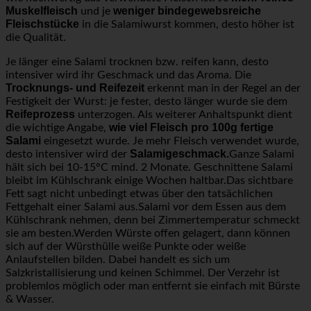
Muskelfleisch
weniger bindegewebsreiche
und je
Fleischstücke
in die Salamiwurst kommen, desto höher ist
die Qualität.
Je länger eine Salami trocknen bzw. reifen kann, desto
intensiver wird ihr Geschmack und das Aroma. Die
Trocknungs- und Reifezeit
erkennt man in der Regel an der
Festigkeit der Wurst: je fester, desto länger wurde sie dem
Reifeprozess
unterzogen. Als weiterer Anhaltspunkt dient
wie viel Fleisch pro 100g fertige
die wichtige Angabe,
Salami
eingesetzt wurde. Je mehr Fleisch verwendet wurde,
Salamigeschmack.
desto intensiver wird der
Ganze Salami
hält sich bei 10-15°C mind. 2 Monate. Geschnittene Salami
bleibt im Kühlschrank einige Wochen haltbar.Das sichtbare
Fett sagt nicht unbedingt etwas über den tatsächlichen
Fettgehalt einer Salami aus.Salami vor dem Essen aus dem
Kühlschrank nehmen, denn bei Zimmertemperatur schmeckt
sie am besten.Werden Würste offen gelagert, dann können
sich auf der Würsthülle weiße Punkte oder weiße
Anlaufstellen bilden. Dabei handelt es sich um
Salzkristallisierung und keinen Schimmel. Der Verzehr ist
problemlos möglich oder man entfernt sie einfach mit Bürste
& Wasser.