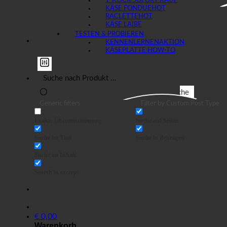
1-KLICK SOFORT KAUF
KÄSE FONDUE
RACLETTE
KÄSE LAIBE
TESTEN & PROBIEREN
KENNENLERNEN
KÄSEPLATTE HOW-TO
Suche
Generic filters
Filter by Custom Post Type
Exakte Übereinstimmung
Suche auf Seiten
Suche im Titel
Suche in Beiträgen
Suche im Inhalt
Search in excerpt
€
0,00
Warenkorb