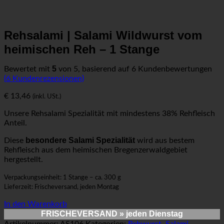
Rehsalami | Salami Wildwurst vom
heimischen Reh – 1 Stange
5
Bewertet mit
von 5, basierend auf
6
Kundenbewertungen
(
6
Kundenrezensionen)
€
13,46
(inkl. USt.)
Unsere Rehsalami Spezialität mit mindestens 38% Rehfleisch
Anteil.
besondere Salami Spezialität
Diese
wird aus bestem
Rehfleisch aus dem heimischen Bregenzerwaldgebiet
hergestellt.
Verpackungseinheit: 1 Stange – ca. 300 g
Lieferzeit: Frischeversand, jeden Montag
In den Warenkorb
FRISCHEVERSAND
» jeden Dienstag