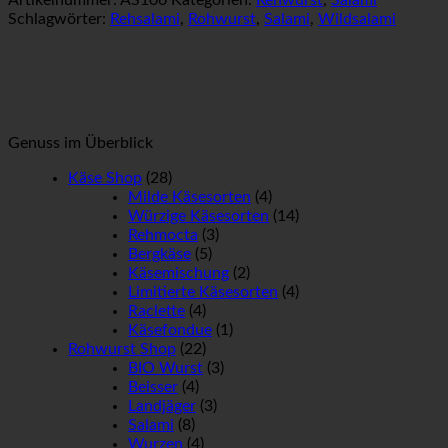
Artikelnummer:
AS106
Kategorien:
Rehwurst
,
Salami
Schlagwörter:
Rehsalami
,
Rohwurst
,
Salami
,
Wildsalami
Genuss im Überblick
Käse Shop
(28)
Milde Käsesorten
(4)
Würzige Käsesorten
(14)
Rehmocta
(3)
Bergkäse
(5)
Käsemischung
(2)
Limitierte Käsesorten
(4)
Raclette
(4)
Käsefondue
(1)
Rohwurst Shop
(22)
BIO Wurst
(3)
Beisser
(4)
Landjäger
(3)
Salami
(8)
Wurzen
(4)