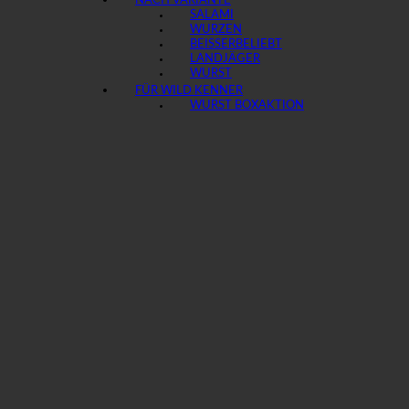
NACH VARIANTE
SALAMI
WURZEN
BEISSER
LANDJÄGER
WURST
FÜR WILD KENNER
WURST BOX