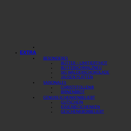
EXTRA
BESONDERES
BUTTER – LIMITIERT!
BUTTERSCHMALZ
SIG WÄLDERSCHOKOLADE
JAUSEN PLATTEN
SAISONALES
CHRISTSTOLLEN®
BIRNENBROT
GENUSS SCHENKEN
GUTSCHEIN
KÄSEABO SCHENKEN
GESCHENKBOX