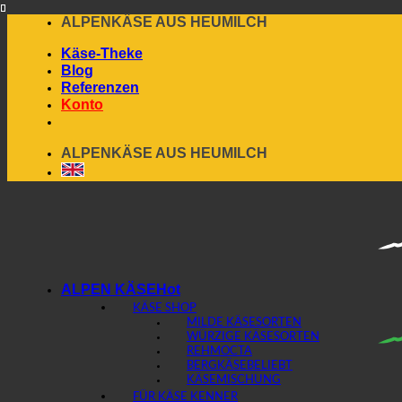
Skip
ALPENKÄSE AUS HEUMILCH
to
Käse-Theke
content
Blog
Referenzen
Konto
ALPENKÄSE AUS HEUMILCH
ALPEN KÄSE
KÄSE SHOP
MILDE KÄSESORTEN
WÜRZIGE KÄSESORTEN
REHMOCTA
BERGKÄSE
KÄSEMISCHUNG
FÜR KÄSE KENNER