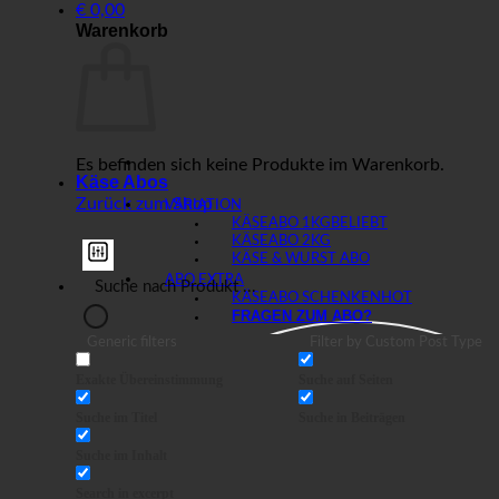
€
0,00
Warenkorb
Es befinden sich keine Produkte im Warenkorb.
Käse Abos
Zurück zum Shop
VARIATION
KÄSEABO 1KG
KÄSEABO 2KG
KÄSE & WURST ABO
ABO EXTRA
KÄSEABO SCHENKEN
FRAGEN ZUM ABO?
Generic filters
Filter by Custom Post Type
Exakte Übereinstimmung
Suche auf Seiten
Suche im Titel
Suche in Beiträgen
Suche im Inhalt
Search in excerpt