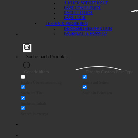
1-KLICK SOFORT KAUF
KÄSE FONDUE
RACLETTE
KÄSE LAIBE
TESTEN & PROBIEREN
KENNENLERNEN
KÄSEPLATTE HOW-TO
Generic filters
Filter by Custom Post Type
Exakte Übereinstimmung
Suche auf Seiten
Suche im Titel
Suche in Beiträgen
Suche im Inhalt
Search in excerpt