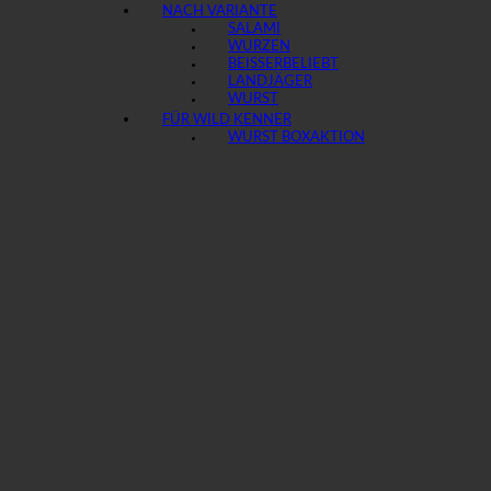
NACH VARIANTE
SALAMI
WURZEN
BEISSER
LANDJÄGER
WURST
FÜR WILD KENNER
WURST BOX