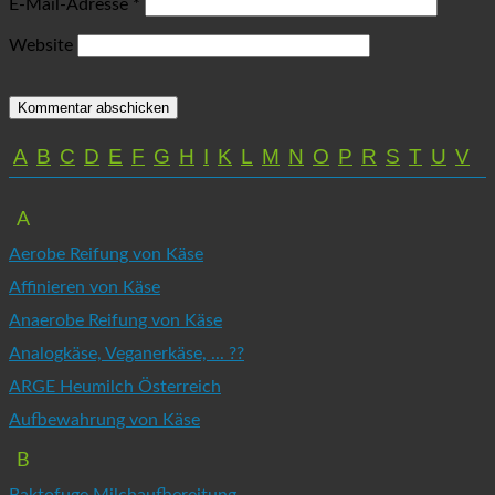
E-Mail-Adresse
*
Website
A
B
C
D
E
F
G
H
I
K
L
M
N
O
P
R
S
T
U
V
A
Aerobe Reifung von Käse
Affinieren von Käse
Anaerobe Reifung von Käse
Analogkäse, Veganerkäse, ... ??
ARGE Heumilch Österreich
Aufbewahrung von Käse
B
Baktofuge Milchaufbereitung