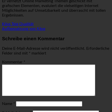
Er vernetzt Online Marketing Themen geschickt mit
grafischen Elementen, evaluiert die vielseitigen Internet
Möglichkeiten auf Umsetzbarkeit und überrascht mit tollen
Ergebnissen.
Käse Teig Qualität
Aufbewahrung von Käse
Schreibe einen Kommentar
Deine E-Mail-Adresse wird nicht veröffentlicht.
Erforderliche
Felder sind mit
*
markiert
Kommentar
*
Name
*