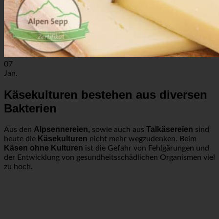
07
Jan.
Käsekulturen bestehen aus diversen
Bakterien
Alpsennereien,
Talkäsereien
Aus den
sowie auch aus
sind
Käsekulturen
heute die
nicht mehr wegzudenken. Beim
Käsen ohne Kulturen
ist die Gefahr von Fehlgärungen und
der Entwicklung von gesundheitsschädlichen Organismen viel
zu hoch.