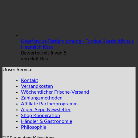
Käsefondue Fertigmischung - Fondue Spezialität aus
Heumilch Käse
5
Bewertet mit
von 5
von Rolf Baur
Unser Service
Kontakt
Versandkosten
Wöchentlicher Frische-Versand
Zahlungsmethoden
Affiliate Partnerprogramm
Alpen Sepp Newsletter
Shop Kooperation
Händler & Gastronomie
Philosophie
TIPP aus dem Käseshop