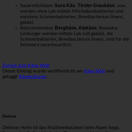
Sura Käs
Tiroler Graukäse
Sauermilchkäse:
,
, usw.
werden ohne Lab mittels Milchsäurebakterien und
meistens Schmierbakterien, Brevibacterium linens,
gekäst.
Bergkäse, Alpkäse
Rotschmierkäse:
, Romadur,
Limburger werden mittels Lab süß gekäst, die
Schmierbakterien, Brevibacterium linens, sind für die
Schmiere verantwortlich.
Zurück zum Käse-Wiki
Dieser Eintrag wurde veröffentlicht am
Käse Wiki
und
getaggt
Käsekulturen
.
Dietmar
Dietmar Hohn ist das Multimediatalent beim Alpen Sepp.