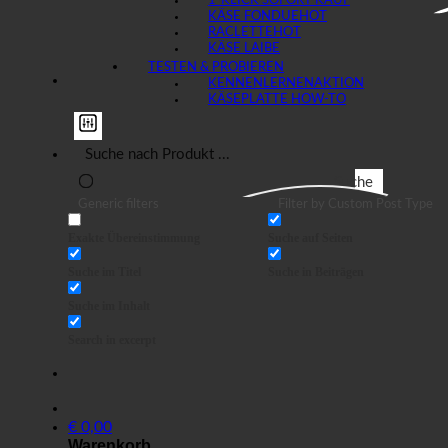
1-KLICK SOFORT KAUF
KÄSE FONDUE
RACLETTE
KÄSE LAIBE
TESTEN & PROBIEREN
KENNENLERNEN
KÄSEPLATTE HOW-TO
Suche
Generic filters
Filter by Custom Post Type
Exakte Übereinstimmung
Suche auf Seiten
Suche im Titel
Suche in Beiträgen
Suche im Inhalt
Search in excerpt
€
0,00
Warenkorb