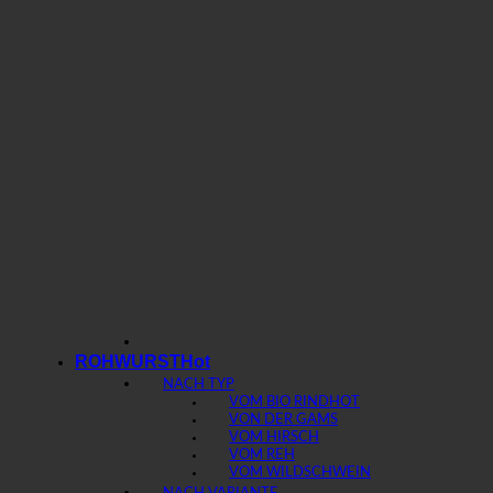
ROHWURST
NACH TYP
VOM BIO RIND
VON DER GAMS
VOM HIRSCH
VOM REH
VOM WILDSCHWEIN