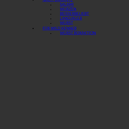
NACH VARIANTE
SALAMI
WURZEN
BEISSER
LANDJÄGER
WURST
FÜR WILD KENNER
WURST BOX