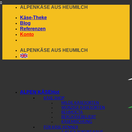
Skip
ALPENKÄSE AUS HEUMILCH
to
Käse-Theke
content
Blog
Referenzen
Konto
ALPENKÄSE AUS HEUMILCH
ALPEN KÄSE
KÄSE SHOP
MILDE KÄSESORTEN
WÜRZIGE KÄSESORTEN
REHMOCTA
BERGKÄSE
KÄSEMISCHUNG
FÜR KÄSE KENNER